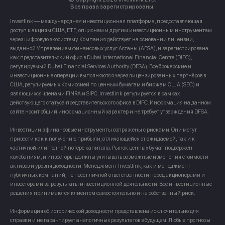
Все права зарегистрированы.
Investlink — международная инвестиционная платформа, предоставляющая
доступ к акциям США, ETF, опционам и другим инвестиционным инструментам
через цифровую экосистему. Компания действует на основании лицензии,
выданной Управлением финансовых услуг Астаны (AFSA), и зарегистрирована
как представительский офис в Dubai International Financial Centre (DIFC),
регулируемый Dubai Financial Services Authority (DFSA). Все брокерские и
инвестиционные операции выполняются через лицензированных партнёров в
США, регулируемых Комиссией по ценным бумагам и биржам США (SEC) и
являющихся членами FINRA и SIPC. Investlink регулируется в рамках
действующего статуса представительского офиса в DIFC. Информация на данном
сайте носит общий информационный характер и не требует утверждения DFSA.
Инвестиции в финансовые инструменты сопряжены с рисками. Они могут
привести как к получению прибыли, отличающейся от ожидаемой, так и к
частичной или полной потере капитала. Рынок ценных бумаг подвержен
колебаниям, и инвесторы должны учитывать возможные изменения стоимости
активов и уровня доходности. Менеджмент Investlink, как и менеджмент
публичных компаний, не несёт личной ответственности перед акционерами и
инвесторами за результаты инвестиционной деятельности. Все инвестиционные
решения принимаются клиентом самостоятельно и на собственный риск.
Информация об исторической доходности представлена исключительно для
справки и не гарантирует аналогичных результатов в будущем. Любые прогнозы