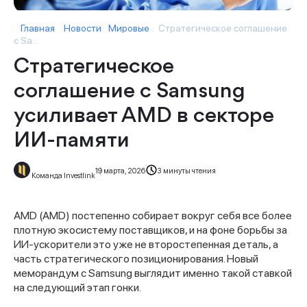
Главная
Новости
Мировые
Стратегическое соглашение
с Sa...
Стратегическое
соглашение с Samsung
усиливает AMD в секторе
ИИ-памяти
19 марта, 2026
3 минуты чтения
Команда Investlink
AMD (AMD) постепенно собирает вокруг себя все более
плотную экосистему поставщиков, и на фоне борьбы за
ИИ-ускорители это уже не второстепенная деталь, а
часть стратегического позиционирования. Новый
меморандум с Samsung выглядит именно такой ставкой
на следующий этап гонки.