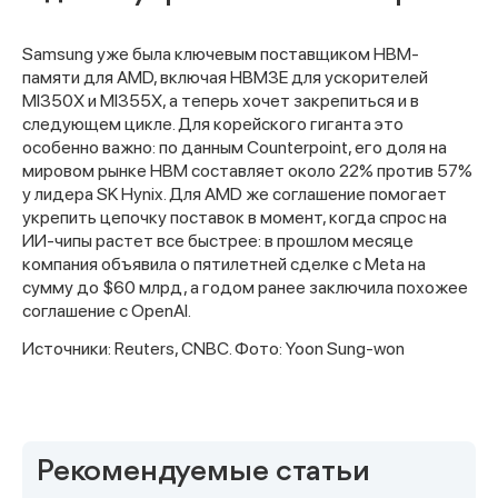
Samsung уже была ключевым поставщиком HBM-
памяти для AMD, включая HBM3E для ускорителей
MI350X и MI355X, а теперь хочет закрепиться и в
следующем цикле. Для корейского гиганта это
особенно важно: по данным Counterpoint, его доля на
мировом рынке HBM составляет около 22% против 57%
у лидера SK Hynix. Для AMD же соглашение помогает
укрепить цепочку поставок в момент, когда спрос на
ИИ-чипы растет все быстрее: в прошлом месяце
компания объявила о пятилетней сделке с Meta на
сумму до $60 млрд, а годом ранее заключила похожее
соглашение с OpenAI.
Спасибо за заявку
Источники: Reuters, CNBC. Фото: Yoon Sung-won
Рекомендуемые статьи
Наши консультанты свяжутся с