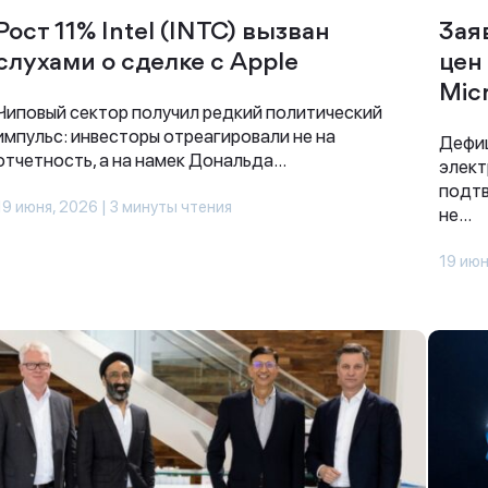
Рост 11% Intel (INTC) вызван
Зая
слухами о сделке с Apple
цен 
Mic
Чиповый сектор получил редкий политический
импульс: инвесторы отреагировали не на
Дефиц
отчетность, а на намек Дональда...
элект
подтв
19 июня, 2026 | 3 минуты чтения
не...
19 июн