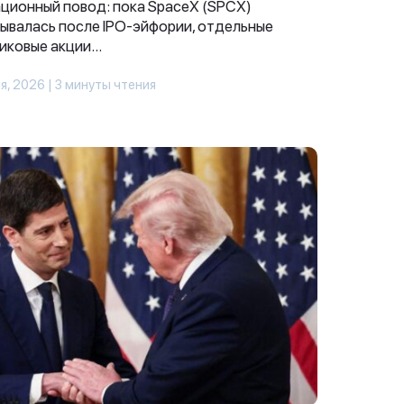
ционный повод: пока SpaceX (SPCX)
ывалась после IPO-эйфории, отдельные
иковые акции...
я, 2026 | 3 минуты чтения