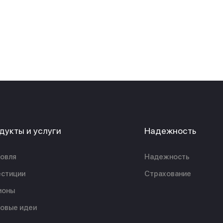
дукты и услуги
Надежность
овля
Надежность
стиции
Страхование
ионы
овые идеи