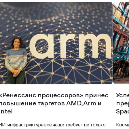
Спасибо за заявку
Наши консультанты свяжутся с вами в
ближайшее время
«Ренессанс процессоров» принес
Усп
повышение таргетов AMD, Arm и
пре
Intel
Spa
ИИ-инфраструктура все чаще требует не только
Косми