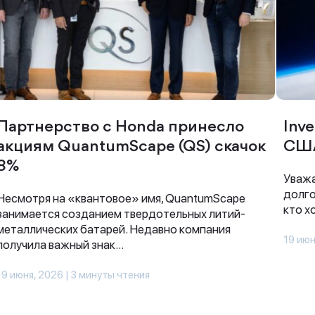
Партнерство с Honda принесло
Inve
акциям QuantumScape (QS) скачок
СШ
8%
Уважа
долго
Несмотря на «квантовое» имя, QuantumScape
кто х
занимается созданием твердотельных литий-
металлических батарей. Недавно компания
19 июн
получила важный знак...
19 июня, 2026 | 3 минуты чтения