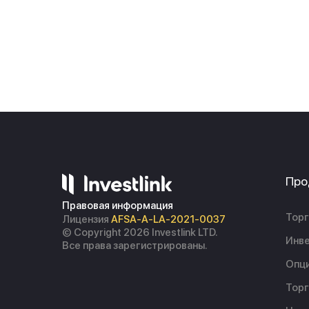
Про
Правовая информация
Торг
Лицензия
AFSA-A-LA-2021-0037
© Copyright 2026 Investlink LTD.
Инве
Все права зарегистрированы.
Опц
Торг