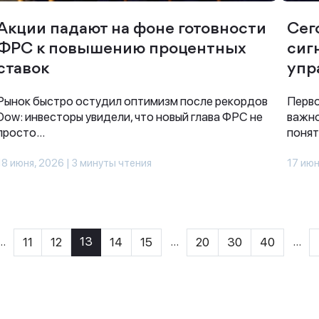
Акции падают на фоне готовности
Сег
ФРС к повышению процентных
сиг
ставок
упр
Рынок быстро остудил оптимизм после рекордов
Перво
Dow: инвесторы увидели, что новый глава ФРС не
важно
просто...
понять
18 июня, 2026 | 3 минуты чтения
17 июн
..
13
...
...
11
12
14
15
20
30
40