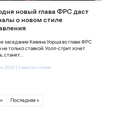
одня новый глава ФРС даст
налы о новом стиле
авления
е заседание Кевина Уорша во главе ФРС
 не только ставкой. Уолл-стрит хочет
, станет...
я, 2026 | 3 минуты чтения
»
Последняя »