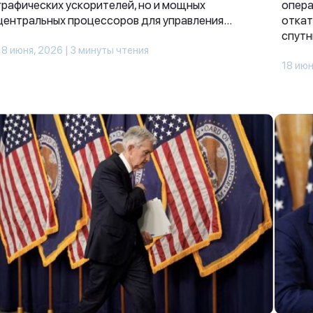
графических ускорителей, но и мощных
опера
центральных процессоров для управления...
откат
спутн
18 июня, 2026 | 3 минуты чтения
18 июн