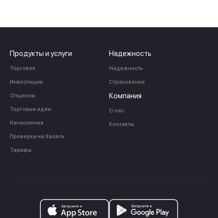
Спасибо за заявку
Продукты и услуги
Надежность
Торговля
Надежность
Наши консультанты свяжутся с
Инвестиции
Страхование
вами в ближайшее время
Компания
Опционы
Торговые идеи
О нас
Начисления
Контакты
Проверка на Халяль
Тарифы