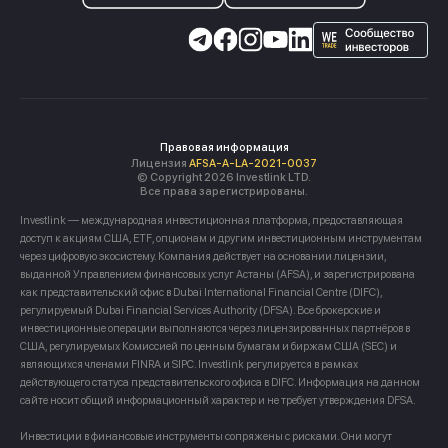
Правовая информация
Лицензия
AFSA-A-LA-2021-0037
© Copyright 2026 Investlink LTD.
Все права зарегистрированы.
Investlink — международная инвестиционная платформа, предоставляющая
доступ к акциям США, ETF, опционам и другим инвестиционным инструментам
через цифровую экосистему. Компания действует на основании лицензии,
выданной Управлением финансовых услуг Астаны (AFSA), и зарегистрирована
как представительский офис в Dubai International Financial Centre (DIFC),
регулируемый Dubai Financial Services Authority (DFSA). Все брокерские и
инвестиционные операции выполняются через лицензированных партнёров в
США, регулируемых Комиссией по ценным бумагам и биржам США (SEC) и
являющихся членами FINRA и SIPC. Investlink регулируется в рамках
действующего статуса представительского офиса в DIFC. Информация на данном
сайте носит общий информационный характер и не требует утверждения DFSA.
Инвестиции в финансовые инструменты сопряжены с рисками. Они могут