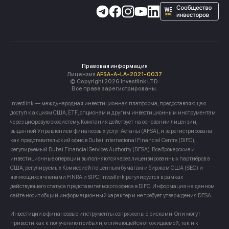
Правовая информация
Лицензия
AFSA-A-LA-2021-0037
© Copyright 2026 Investlink LTD.
Все права зарегистрированы.
Investlink — международная инвестиционная платформа, предоставляющая
доступ к акциям США, ETF, опционам и другим инвестиционным инструментам
через цифровую экосистему. Компания действует на основании лицензии,
выданной Управлением финансовых услуг Астаны (AFSA), и зарегистрирована
как представительский офис в Dubai International Financial Centre (DIFC),
регулируемый Dubai Financial Services Authority (DFSA). Все брокерские и
инвестиционные операции выполняются через лицензированных партнёров в
США, регулируемых Комиссией по ценным бумагам и биржам США (SEC) и
являющихся членами FINRA и SIPC. Investlink регулируется в рамках
действующего статуса представительского офиса в DIFC. Информация на данном
сайте носит общий информационный характер и не требует утверждения DFSA.
Инвестиции в финансовые инструменты сопряжены с рисками. Они могут
привести как к получению прибыли, отличающейся от ожидаемой, так и к