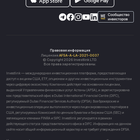
Правовая информация
Лицензия
AFSA-A-LA-2021-0037
© Copyright 2026 Investlink LTD.
Все права зарегистрированы.
Investlink — международная инвестиционная платформа, предоставляющая
доступ к акциям США, ETF, опционам и другим инвестиционным инструментам
через цифровую экосистему. Компания действует на основании лицензии,
выданной Управлением финансовых услуг Астаны (AFSA), и зарегистрирована
как представительский офис в Dubai International Financial Centre (DIFC),
регулируемый Dubai Financial Services Authority (DFSA). Все брокерские и
инвестиционные операции выполняются через лицензированных партнёров в
США, регулируемых Комиссией по ценным бумагам и биржам США (SEC) и
являющихся членами FINRA и SIPC. Investlink регулируется в рамках
действующего статуса представительского офиса в DIFC. Информация на данном
сайте носит общий информационный характер и не требует утверждения DFSA.