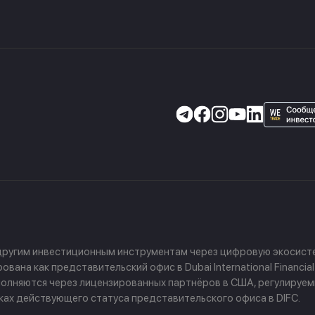
 другим инвестиционным инструментам через цифровую экосисте
ана как представительский офис в Dubai International Financial
 выполняются через лицензированных партнёров в США, регулируе
амках действующего статуса представительского офиса в DIFC.