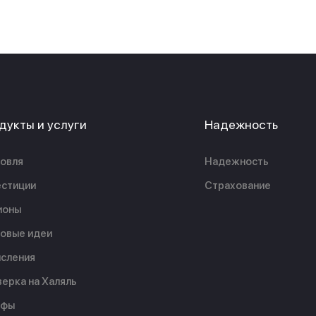
дукты и услуги
Надежность
овля
Надежность
стиции
Страхование
ионы
овые идеи
сления
ерка на Халяль
ифы