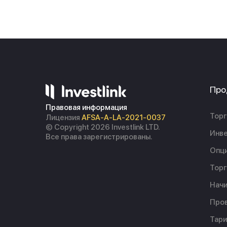
Про
Правовая информация
Торг
Лицензия
AFSA-A-LA-2021-0037
© Copyright 2026 Investlink LTD.
Инве
Все права зарегистрированы.
Опц
Торг
Начи
Пров
Тар