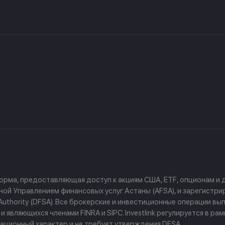
форма, предоставляющая доступ к акциям США, ETF, опционам и
й Управлением финансовых услуг Астаны (AFSA), и зарегистриров
ces Authority (DFSA). Все брокерские и инвестиционные операции
 являющихся членами FINRA и SIPC. Investlink регулируется в р
ционный характер и не требует утверждения DFSA.