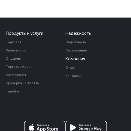
Спасибо за заявку
Продукты и услуги
Надежность
Торговля
Надежность
Наши консультанты свяжутся с
Инвестиции
Страхование
вами в ближайшее время
Компания
Опционы
Торговые идеи
О нас
Начисления
Контакты
Проверка на Халяль
Тарифы