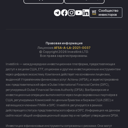
Правовая информация
Лицензия
AFSA-A-LA-2021-0037
© Copyright 2026 Investlink LTD.
Все права зарегистрированы.
Investlink — международная инвестиционная платформа, предоставляющая
доступ к акциям США, ETF, опционам и другим инвестиционным инструментам
через цифровую экосистему. Компания действует на основании лицензии,
выданной Управлением финансовых услуг Астаны (AFSA), и зарегистрирована
как представительский офис в Dubai International Financial Centre (DIFC),
регулируемый Dubai Financial Services Authority (DFSA). Все брокерские и
инвестиционные операции выполняются через лицензированных партнёров в
США, регулируемых Комиссией по ценным бумагам и биржам США (SEC) и
являющихся членами FINRA и SIPC. Investlink регулируется в рамках
действующего статуса представительского офиса в DIFC. Информация на данном
сайте носит общий информационный характер и не требует утверждения DFSA.
Инвестиции в финансовые инструменты сопряжены с рисками. Они могут