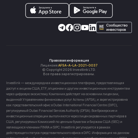
Правовая информация
Лицензия
AFSA-A-LA-2021-0037
© Copyright 2026 Investlink LTD.
Все права зарегистрированы.
Investlink — международная инвестиционная платформа, предоставляющая
доступ к акциям США, ETF, опционам и другим инвестиционным инструментам
через цифровую экосистему. Компания действует на основании лицензии,
выданной Управлением финансовых услуг Астаны (AFSA), и зарегистрирована
как представительский офис в Dubai International Financial Centre (DIFC),
регулируемый Dubai Financial Services Authority (DFSA). Все брокерские и
инвестиционные операции выполняются через лицензированных партнёров в
США, регулируемых Комиссией по ценным бумагам и биржам США (SEC) и
являющихся членами FINRA и SIPC. Investlink регулируется в рамках
действующего статуса представительского офиса в DIFC. Информация на данном