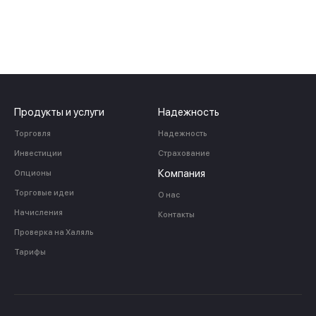
Продукты и услуги
Надежность
Торговля
Надежность
Инвестиции
Страхование
Компания
Опционы
Торговые идеи
О нас
Начисления
Контакты
Проверка на Халяль
Тарифы