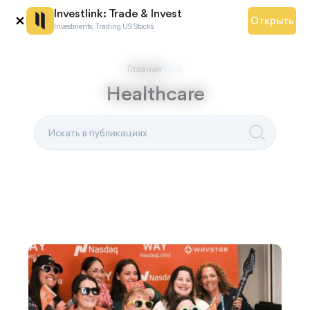
Investlink: Trade & Invest
Открыть
Скачать Investlink Trading
Оставить заявку
Investments, Trading US Stocks
Заполните форму, чтобы получить профессиональную
RU
инвестиционную консультацию бесплатно.
Главная
Теги
Healthcare
Закрыть
Наведите камеру телефона на QR-код,
Отправить
чтобы скачать мобильное приложение.
Закрыть