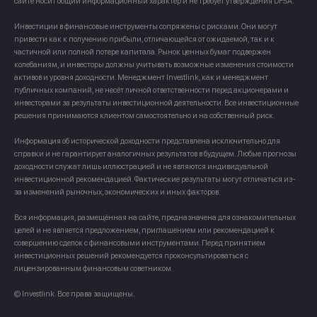
сайте носит общий информационный характер и не требует утверждения DFSA.
Инвестиции в финансовые инструменты сопряжены с рисками. Они могут
привести как к получению прибыли, отличающейся от ожидаемой, так и к
частичной или полной потере капитала. Рынок ценных бумаг подвержен
колебаниям, и инвесторы должны учитывать возможные изменения стоимости
активов и уровня доходности. Менеджмент Investlink, как и менеджмент
публичных компаний, не несёт личной ответственности перед акционерами и
инвесторами за результаты инвестиционной деятельности. Все инвестиционные
решения принимаются клиентом самостоятельно и на собственный риск.
Информация об исторической доходности представлена исключительно для
справки и не гарантирует аналогичных результатов в будущем. Любые прогнозы
доходности служат лишь иллюстрацией и не являются индивидуальной
инвестиционной рекомендацией. Фактические результаты могут отличаться из-
за изменений рыночных, экономических и иных факторов.
Вся информация, размещённая на сайте, предназначена для ознакомительных
целей и не является предложением, приглашением или рекомендацией к
совершению сделок с финансовыми инструментами. Перед принятием
инвестиционных решений рекомендуется проконсультироваться с
лицензированным финансовым советником.
© Investlink. Все права защищены.