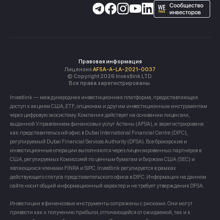
Правовая информация
Лицензия
AFSA-A-LA-2021-0037
© Copyright 2026 Investlink LTD.
Все права зарегистрированы.
Investlink — международная инвестиционная платформа, предоставляющая
доступ к акциям США, ETF, опционам и другим инвестиционным инструментам
через цифровую экосистему. Компания действует на основании лицензии,
выданной Управлением финансовых услуг Астаны (AFSA), и зарегистрирована
как представительский офис в Dubai International Financial Centre (DIFC),
регулируемый Dubai Financial Services Authority (DFSA). Все брокерские и
инвестиционные операции выполняются через лицензированных партнёров в
США, регулируемых Комиссией по ценным бумагам и биржам США (SEC) и
являющихся членами FINRA и SIPC. Investlink регулируется в рамках
действующего статуса представительского офиса в DIFC. Информация на данном
сайте носит общий информационный характер и не требует утверждения DFSA.
Инвестиции в финансовые инструменты сопряжены с рисками. Они могут
привести как к получению прибыли, отличающейся от ожидаемой, так и к