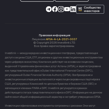
Правовая информация
Лицензия
AFSA-A-LA-2021-0037
© Copyright 2026 Investlink LTD.
Все права зарегистрированы.
Investlink — международная инвестиционная платформа, предоставляющая
доступ к акциям США, ETF, опционам и другим инвестиционным инструментам
через цифровую экосистему. Компания действует на основании лицензии,
выданной Управлением финансовых услуг Астаны (AFSA), и зарегистрирована
как представительский офис в Dubai International Financial Centre (DIFC),
регулируемый Dubai Financial Services Authority (DFSA). Все брокерские и
инвестиционные операции выполняются через лицензированных партнёров в
США, регулируемых Комиссией по ценным бумагам и биржам США (SEC) и
являющихся членами FINRA и SIPC. Investlink регулируется в рамках
действующего статуса представительского офиса в DIFC. Информация на данном
сайте носит общий информационный характер и не требует утверждения DFSA.
Инвестиции в финансовые инструменты сопряжены с рисками. Они могут