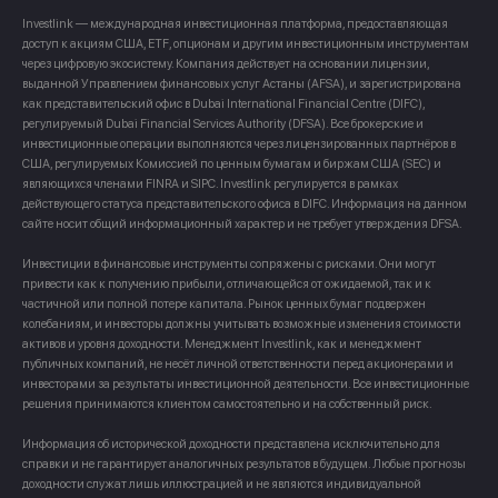
Investlink — международная инвестиционная платформа, предоставляющая
доступ к акциям США, ETF, опционам и другим инвестиционным инструментам
через цифровую экосистему. Компания действует на основании лицензии,
выданной Управлением финансовых услуг Астаны (AFSA), и зарегистрирована
как представительский офис в Dubai International Financial Centre (DIFC),
регулируемый Dubai Financial Services Authority (DFSA). Все брокерские и
инвестиционные операции выполняются через лицензированных партнёров в
США, регулируемых Комиссией по ценным бумагам и биржам США (SEC) и
являющихся членами FINRA и SIPC. Investlink регулируется в рамках
действующего статуса представительского офиса в DIFC. Информация на данном
сайте носит общий информационный характер и не требует утверждения DFSA.
Инвестиции в финансовые инструменты сопряжены с рисками. Они могут
привести как к получению прибыли, отличающейся от ожидаемой, так и к
частичной или полной потере капитала. Рынок ценных бумаг подвержен
колебаниям, и инвесторы должны учитывать возможные изменения стоимости
активов и уровня доходности. Менеджмент Investlink, как и менеджмент
публичных компаний, не несёт личной ответственности перед акционерами и
инвесторами за результаты инвестиционной деятельности. Все инвестиционные
решения принимаются клиентом самостоятельно и на собственный риск.
Информация об исторической доходности представлена исключительно для
справки и не гарантирует аналогичных результатов в будущем. Любые прогнозы
доходности служат лишь иллюстрацией и не являются индивидуальной