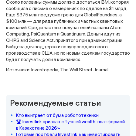
Около половины суммы должно достаться IBM, которая
сообщила о письме о намерениях по сделке на $1 млрд.
Еще $375 млн предусмотрено для GlobalFoundries, а
$100 млн — для ряда публичных и частных квантовых
компаний. Среди частных получателей названы Atom
Computing, PsiQuantum и Quantinuum. Деньги идут из
CHIPS and Science Act, принятого при администрации
Байдена для поддержки полупроводникового
производства в США, но по новым сделкам государство
будет получать доли в компаниях.
Источники: Investopedia, The Wall Street Journal.
Спасибо за заявку
Рекомендуемые статьи
Кто выиграет от бума робототехники
🏆 Investlink признан «Лучшей wealth-платформой
в Казахстане 2026»
Наши консультанты свяжутся с
Готовые портфели Investlink: как инвестировать