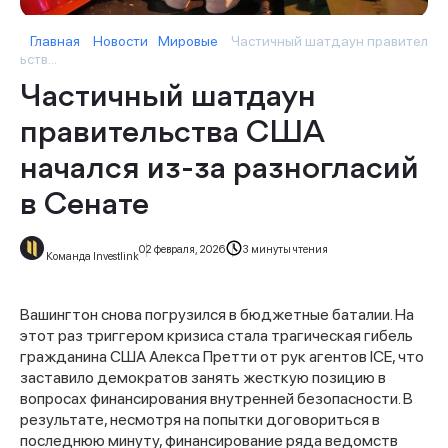
Главная
Новости
Мировые
Частичный шатдаун правител
ьств...
Частичный шатдаун
правительства США
начался из-за разногласий
в Сенате
02 февраля, 2026
3 минуты чтения
Команда Investlink
Вашингтон снова погрузился в бюджетные баталии. На
этот раз триггером кризиса стала трагическая гибель
гражданина США Алекса Претти от рук агентов ICE, что
заставило демократов занять жесткую позицию в
вопросах финансирования внутренней безопасности. В
результате, несмотря на попытки договориться в
последнюю минуту, финансирование ряда ведомств