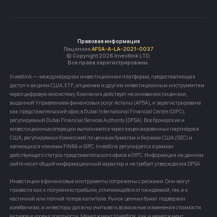
Правовая информация
Лицензия
AFSA-A-LA-2021-0037
© Copyright 2026 Investlink LTD.
Все права зарегистрированы.
Investlink — международная инвестиционная платформа, предоставляющая
доступ к акциям США, ETF, опционам и другим инвестиционным инструментам
через цифровую экосистему. Компания действует на основании лицензии,
выданной Управлением финансовых услуг Астаны (AFSA), и зарегистрирована
как представительский офис в Dubai International Financial Centre (DIFC),
регулируемый Dubai Financial Services Authority (DFSA). Все брокерские и
инвестиционные операции выполняются через лицензированных партнёров в
США, регулируемых Комиссией по ценным бумагам и биржам США (SEC) и
являющихся членами FINRA и SIPC. Investlink регулируется в рамках
действующего статуса представительского офиса в DIFC. Информация на данном
сайте носит общий информационный характер и не требует утверждения DFSA.
Инвестиции в финансовые инструменты сопряжены с рисками. Они могут
привести как к получению прибыли, отличающейся от ожидаемой, так и к
частичной или полной потере капитала. Рынок ценных бумаг подвержен
колебаниям, и инвесторы должны учитывать возможные изменения стоимости
активов и уровня доходности. Менеджмент Investlink, как и менеджмент