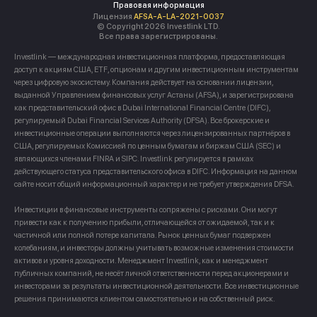
Правовая информация
Лицензия
AFSA-A-LA-2021-0037
© Copyright 2026 Investlink LTD.
Все права зарегистрированы.
Investlink — международная инвестиционная платформа, предоставляющая
доступ к акциям США, ETF, опционам и другим инвестиционным инструментам
через цифровую экосистему. Компания действует на основании лицензии,
выданной Управлением финансовых услуг Астаны (AFSA), и зарегистрирована
как представительский офис в Dubai International Financial Centre (DIFC),
регулируемый Dubai Financial Services Authority (DFSA). Все брокерские и
инвестиционные операции выполняются через лицензированных партнёров в
США, регулируемых Комиссией по ценным бумагам и биржам США (SEC) и
являющихся членами FINRA и SIPC. Investlink регулируется в рамках
действующего статуса представительского офиса в DIFC. Информация на данном
сайте носит общий информационный характер и не требует утверждения DFSA.
Инвестиции в финансовые инструменты сопряжены с рисками. Они могут
привести как к получению прибыли, отличающейся от ожидаемой, так и к
частичной или полной потере капитала. Рынок ценных бумаг подвержен
колебаниям, и инвесторы должны учитывать возможные изменения стоимости
активов и уровня доходности. Менеджмент Investlink, как и менеджмент
публичных компаний, не несёт личной ответственности перед акционерами и
инвесторами за результаты инвестиционной деятельности. Все инвестиционные
решения принимаются клиентом самостоятельно и на собственный риск.