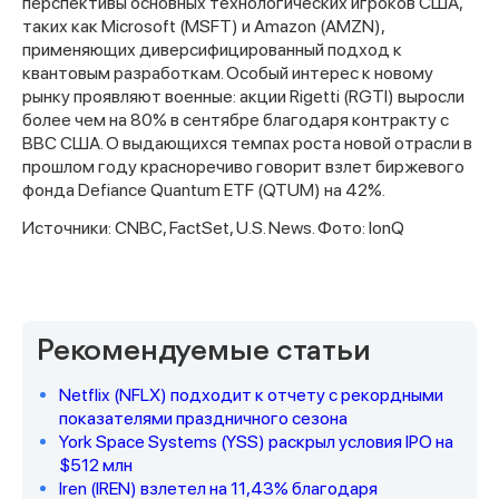
перспективы основных технологических игроков США,
таких как Microsoft (MSFT) и Amazon (AMZN),
применяющих диверсифицированный подход к
квантовым разработкам. Особый интерес к новому
рынку проявляют военные: акции Rigetti (RGTI) выросли
более чем на 80% в сентябре благодаря контракту с
ВВС США. О выдающихся темпах роста новой отрасли в
прошлом году красноречиво говорит взлет биржевого
фонда Defiance Quantum ETF (QTUM) на 42%.
Источники: CNBC, FactSet, U.S. News. Фото: IonQ
Рекомендуемые статьи
Спасибо за заявку
Netflix (NFLX) подходит к отчету с рекордными
показателями праздничного сезона
York Space Systems (YSS) раскрыл условия IPO на
$512 млн
Iren (IREN) взлетел на 11,43% благодаря