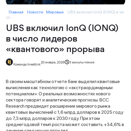
Главная
Новости
Мировые
UBS включил IonQ (IONQ) в чи
сл...
UBS включил IonQ (IONQ)
в число лидеров
«квантового» прорыва
20 января, 2026
3 минуты чтения
Команда Investlink
В своем масштабном отчете банк выделил квантовые
вычисления как технологию с «экстраординарным
потенциалом». О реальных возможностях нового
сектора говорят и аналитические прогнозы: BCC
Research предвидит расширение мирового рынка
квантовых вычислений с 1,6 млрд долларов в 2025 году
до 7,3 млрд долларов к 2030 году. При этом
среднегодовой темп роста может составить +34,6% в
течение следующих пяти лет.