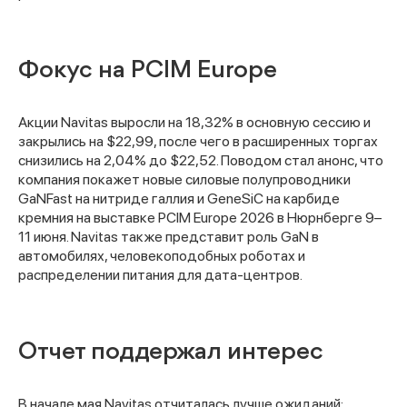
Фокус на PCIM Europe
Акции Navitas выросли на 18,32% в основную сессию и
закрылись на $22,99, после чего в расширенных торгах
снизились на 2,04% до $22,52. Поводом стал анонс, что
компания покажет новые силовые полупроводники
GaNFast на нитриде галлия и GeneSiC на карбиде
кремния на выставке PCIM Europe 2026 в Нюрнберге 9–
11 июня. Navitas также представит роль GaN в
автомобилях, человекоподобных роботах и
распределении питания для дата-центров.
Отчет поддержал интерес
В начале мая Navitas отчиталась лучше ожиданий: