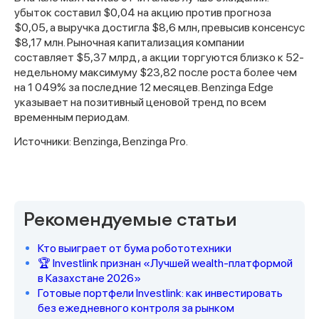
убыток составил $0,04 на акцию против прогноза
$0,05, а выручка достигла $8,6 млн, превысив консенсус
$8,17 млн. Рыночная капитализация компании
составляет $5,37 млрд, а акции торгуются близко к 52-
недельному максимуму $23,82 после роста более чем
на 1 049% за последние 12 месяцев. Benzinga Edge
указывает на позитивный ценовой тренд по всем
временным периодам.
Источники: Benzinga, Benzinga Pro.
Спасибо за заявку
Рекомендуемые статьи
Кто выиграет от бума робототехники
🏆 Investlink признан «Лучшей wealth-платформой
в Казахстане 2026»
Наши консультанты свяжутся с
Готовые портфели Investlink: как инвестировать
вами в ближайшее время
без ежедневного контроля за рынком