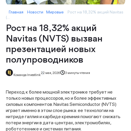
Главная
Новости
Мировые
Рост на 18,32% акций Navitas
(...
Рост на 18,32% акций
Navitas (NVTS) вызван
презентацией новых
полупроводников
22 мая, 2026
3 минуты чтения
Команда Investlink
Переход к более мощной электронике требует не
только новых процессоров, но и более эффективных
силовых компонентов. Navitas Semiconductor (NVTS)
играет именно в этом слое рынка: ее технологии на
нитриде галлия и карбиде кремния помогают снижать
потери энергии в дата-центрах, электромобилях,
робототехнике и системах питания.