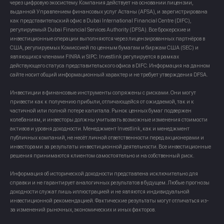
через цифровую экосистему. Компания действует на основании лицензии,
выданной Управлением финансовых услуг Астаны (AFSA), и зарегистрирована
как представительский офис в Dubai International Financial Centre (DIFC),
регулируемый Dubai Financial Services Authority (DFSA). Все брокерские и
инвестиционные операции выполняются через лицензированных партнёров в
США, регулируемых Комиссией по ценным бумагам и биржам США (SEC) и
являющихся членами FINRA и SIPC. Investlink регулируется в рамках
действующего статуса представительского офиса в DIFC. Информация на данном
сайте носит общий информационный характер и не требует утверждения DFSA.
Инвестиции в финансовые инструменты сопряжены с рисками. Они могут
привести как к получению прибыли, отличающейся от ожидаемой, так и к
частичной или полной потере капитала. Рынок ценных бумаг подвержен
колебаниям, и инвесторы должны учитывать возможные изменения стоимости
активов и уровня доходности. Менеджмент Investlink, как и менеджмент
публичных компаний, не несёт личной ответственности перед акционерами и
инвесторами за результаты инвестиционной деятельности. Все инвестиционные
решения принимаются клиентом самостоятельно и на собственный риск.
Информация об исторической доходности представлена исключительно для
справки и не гарантирует аналогичных результатов в будущем. Любые прогнозы
доходности служат лишь иллюстрацией и не являются индивидуальной
инвестиционной рекомендацией. Фактические результаты могут отличаться из-
за изменений рыночных, экономических и иных факторов.