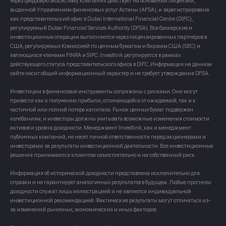
через цифровую экосистему. Компания действует на основании лицензии,
выданной Управлением финансовых услуг Астаны (AFSA), и зарегистрирована
как представительский офис в Dubai International Financial Centre (DIFC),
регулируемый Dubai Financial Services Authority (DFSA). Все брокерские и
инвестиционные операции выполняются через лицензированных партнёров в
США, регулируемых Комиссией по ценным бумагам и биржам США (SEC) и
являющихся членами FINRA и SIPC. Investlink регулируется в рамках
действующего статуса представительского офиса в DIFC. Информация на данном
сайте носит общий информационный характер и не требует утверждения DFSA.
Инвестиции в финансовые инструменты сопряжены с рисками. Они могут
привести как к получению прибыли, отличающейся от ожидаемой, так и к
частичной или полной потере капитала. Рынок ценных бумаг подвержен
колебаниям, и инвесторы должны учитывать возможные изменения стоимости
активов и уровня доходности. Менеджмент Investlink, как и менеджмент
публичных компаний, не несёт личной ответственности перед акционерами и
инвесторами за результаты инвестиционной деятельности. Все инвестиционные
решения принимаются клиентом самостоятельно и на собственный риск.
Информация об исторической доходности представлена исключительно для
справки и не гарантирует аналогичных результатов в будущем. Любые прогнозы
доходности служат лишь иллюстрацией и не являются индивидуальной
инвестиционной рекомендацией. Фактические результаты могут отличаться из-
за изменений рыночных, экономических и иных факторов.