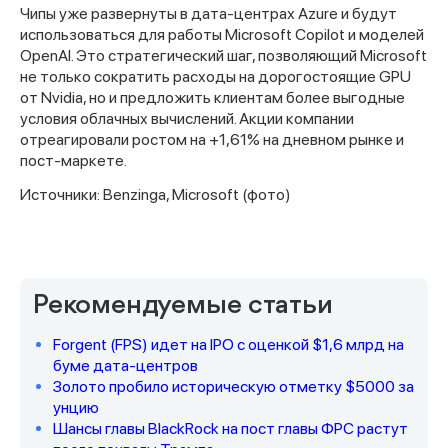
Чипы уже развернуты в дата-центрах Azure и будут
использоваться для работы Microsoft Copilot и моделей
OpenAI. Это стратегический шаг, позволяющий Microsoft
не только сократить расходы на дорогостоящие GPU
от Nvidia, но и предложить клиентам более выгодные
условия облачных вычислений. Акции компании
отреагировали ростом на +1,61% на дневном рынке и
пост-маркете.
Источники: Benzinga, Microsoft (фото)
Спасибо за заявку
Рекомендуемые статьи
Forgent (FPS) идет на IPO с оценкой $1,6 млрд на
буме дата-центров
Золото пробило историческую отметку $5000 за
Наши консультанты свяжутся с
унцию
вами в ближайшее время
Шансы главы BlackRock на пост главы ФРС растут