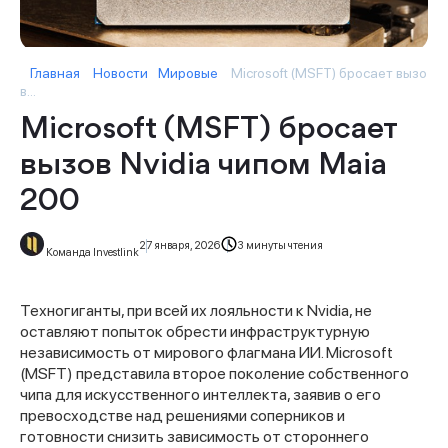
Главная
Новости
Мировые
Microsoft (MSFT) бросает вызо
в...
Microsoft (MSFT) бросает
вызов Nvidia чипом Maia
200
27 января, 2026
3 минуты чтения
Команда Investlink
Техногиганты, при всей их лояльности к Nvidia, не
оставляют попыток обрести инфраструктурную
независимость от мирового флагмана ИИ. Microsoft
(MSFT) представила второе поколение собственного
чипа для искусственного интеллекта, заявив о его
превосходстве над решениями соперников и
готовности снизить зависимость от стороннего