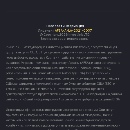
Правовая информация
Лицензия
AFSA-A-LA-2021-0037
© Copyright 2026 Investlink LTD.
Все права зарегистрированы.
Investlink — международная инвестиционная платформа, предоставляющая
доступ к акциям США, ETF, опционам и другим инвестиционным инструментам
через цифровую экосистему. Компания действует на основании лицензии,
выданной Управлением финансовых услуг Астаны (AFSA), и зарегистрирована
как представительский офис в Dubai International Financial Centre (DIFC),
регулируемый Dubai Financial Services Authority (DFSA). Все брокерские и
инвестиционные операции выполняются через лицензированных партнёров в
США, регулируемых Комиссией по ценным бумагам и биржам США (SEC) и
являющихся членами FINRA и SIPC. Investlink регулируется в рамках
действующего статуса представительского офиса в DIFC. Информация на данном
сайте носит общий информационный характер и не требует утверждения DFSA.
Инвестиции в финансовые инструменты сопряжены с рисками. Они могут
привести как к получению прибыли, отличающейся от ожидаемой, так и к
частичной или полной потере капитала. Рынок ценных бумаг подвержен
колебаниям, и инвесторы должны учитывать возможные изменения стоимости