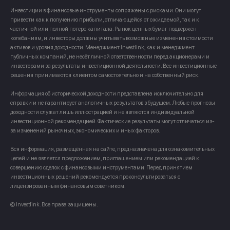
Инвестиции в финансовые инструменты сопряжены с рисками. Они могут
привести как к получению прибыли, отличающейся от ожидаемой, так и к
частичной или полной потере капитала. Рынок ценных бумаг подвержен
колебаниям, и инвесторы должны учитывать возможные изменения стоимости
активов и уровня доходности. Менеджмент Investlink, как и менеджмент
публичных компаний, не несёт личной ответственности перед акционерами и
инвесторами за результаты инвестиционной деятельности. Все инвестиционные
решения принимаются клиентом самостоятельно и на собственный риск.
Информация об исторической доходности представлена исключительно для
справки и не гарантирует аналогичных результатов в будущем. Любые прогнозы
доходности служат лишь иллюстрацией и не являются индивидуальной
инвестиционной рекомендацией. Фактические результаты могут отличаться из-
за изменений рыночных, экономических и иных факторов.
Вся информация, размещённая на сайте, предназначена для ознакомительных
целей и не является предложением, приглашением или рекомендацией к
совершению сделок с финансовыми инструментами. Перед принятием
инвестиционных решений рекомендуется проконсультироваться с
лицензированным финансовым советником.
© Investlink. Все права защищены.