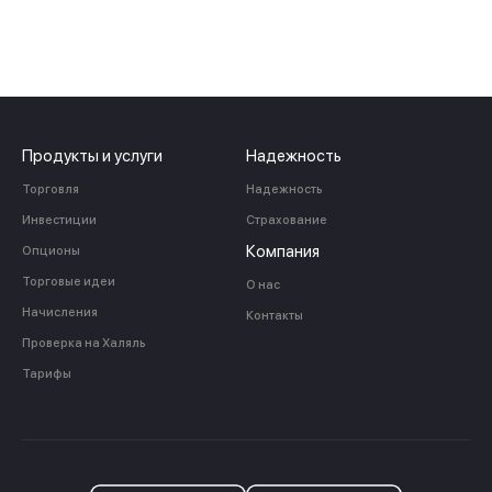
Продукты и услуги
Надежность
Торговля
Надежность
Инвестиции
Страхование
Компания
Опционы
Торговые идеи
О нас
Начисления
Контакты
Проверка на Халяль
Тарифы