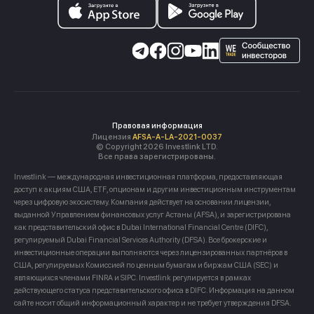
Правовая информация
Лицензия
AFSA-A-LA-2021-0037
© Copyright 2026 Investlink LTD.
Все права зарегистрированы.
Investlink — международная инвестиционная платформа, предоставляющая
доступ к акциям США, ETF, опционам и другим инвестиционным инструментам
через цифровую экосистему. Компания действует на основании лицензии,
выданной Управлением финансовых услуг Астаны (AFSA), и зарегистрирована
как представительский офис в Dubai International Financial Centre (DIFC),
регулируемый Dubai Financial Services Authority (DFSA). Все брокерские и
инвестиционные операции выполняются через лицензированных партнёров в
США, регулируемых Комиссией по ценным бумагам и биржам США (SEC) и
являющихся членами FINRA и SIPC. Investlink регулируется в рамках
действующего статуса представительского офиса в DIFC. Информация на данном
сайте носит общий информационный характер и не требует утверждения DFSA.