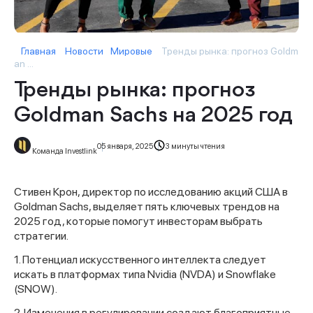
Главная
Новости
Мировые
Тренды рынка: прогноз Goldm
an ...
Тренды рынка: прогноз
Goldman Sachs на 2025 год
05 января, 2025
3 минуты чтения
Команда Investlink
Стивен Крон, директор по исследованию акций США в
Goldman Sachs, выделяет пять ключевых трендов на
2025 год, которые помогут инвесторам выбрать
стратегии.
1. Потенциал искусственного интеллекта следует
искать в платформах типа Nvidia (NVDA) и Snowflake
(SNOW).
2. Изменения в регулировании создают благоприятные