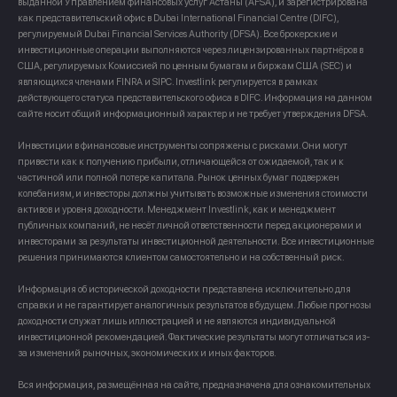
выданной Управлением финансовых услуг Астаны (AFSA), и зарегистрирована
как представительский офис в Dubai International Financial Centre (DIFC),
регулируемый Dubai Financial Services Authority (DFSA). Все брокерские и
инвестиционные операции выполняются через лицензированных партнёров в
США, регулируемых Комиссией по ценным бумагам и биржам США (SEC) и
являющихся членами FINRA и SIPC. Investlink регулируется в рамках
действующего статуса представительского офиса в DIFC. Информация на данном
сайте носит общий информационный характер и не требует утверждения DFSA.
Инвестиции в финансовые инструменты сопряжены с рисками. Они могут
привести как к получению прибыли, отличающейся от ожидаемой, так и к
частичной или полной потере капитала. Рынок ценных бумаг подвержен
колебаниям, и инвесторы должны учитывать возможные изменения стоимости
активов и уровня доходности. Менеджмент Investlink, как и менеджмент
публичных компаний, не несёт личной ответственности перед акционерами и
инвесторами за результаты инвестиционной деятельности. Все инвестиционные
решения принимаются клиентом самостоятельно и на собственный риск.
Информация об исторической доходности представлена исключительно для
справки и не гарантирует аналогичных результатов в будущем. Любые прогнозы
доходности служат лишь иллюстрацией и не являются индивидуальной
инвестиционной рекомендацией. Фактические результаты могут отличаться из-
за изменений рыночных, экономических и иных факторов.
Вся информация, размещённая на сайте, предназначена для ознакомительных