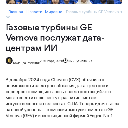
Главная
Новости
Мировые
Газовые турбины GE Vernova п
ос...
Газовые турбины GE
Vernova послужат дата-
центрам ИИ
29 января, 2025
3 минуты чтения
Команда Investlink
В декабре 2024 года Chevron (CVX) объявила о
возможности электроснабжения дата-центров и
серверов с помощью газовых электростанций, что
могло внести свою лепту в развитие систем
искусственного интеллекта в США. Теперь идея вышла
на новый уровень — компания выступит вместе с GE
Vernova (GEV) и инвестиционной фирмой Engine No. 1.