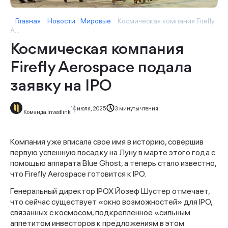
Главная
Новости
Мировые
Космическая компания Firefly
A...
Космическая компания
Firefly Aerospace подала
заявку на IPO
14 июля, 2025
3 минуты чтения
Команда Investlink
Компания уже вписала свое имя в историю, совершив
первую успешную посадку на Луну в марте этого года с
помощью аппарата Blue Ghost, а теперь стало известно,
что Firefly Aerospace готовится к IPO.
Генеральный директор IPOX Йозеф Шустер отмечает,
что сейчас существует «окно возможностей» для IPO,
связанных с космосом, подкрепленное «сильным
аппетитом инвесторов к предложениям в этом