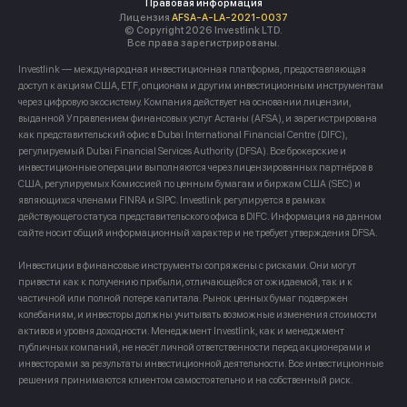
Правовая информация
Лицензия
AFSA-A-LA-2021-0037
© Copyright 2026 Investlink LTD.
Все права зарегистрированы.
Investlink — международная инвестиционная платформа, предоставляющая
доступ к акциям США, ETF, опционам и другим инвестиционным инструментам
через цифровую экосистему. Компания действует на основании лицензии,
выданной Управлением финансовых услуг Астаны (AFSA), и зарегистрирована
как представительский офис в Dubai International Financial Centre (DIFC),
регулируемый Dubai Financial Services Authority (DFSA). Все брокерские и
инвестиционные операции выполняются через лицензированных партнёров в
США, регулируемых Комиссией по ценным бумагам и биржам США (SEC) и
являющихся членами FINRA и SIPC. Investlink регулируется в рамках
действующего статуса представительского офиса в DIFC. Информация на данном
сайте носит общий информационный характер и не требует утверждения DFSA.
Инвестиции в финансовые инструменты сопряжены с рисками. Они могут
привести как к получению прибыли, отличающейся от ожидаемой, так и к
частичной или полной потере капитала. Рынок ценных бумаг подвержен
колебаниям, и инвесторы должны учитывать возможные изменения стоимости
активов и уровня доходности. Менеджмент Investlink, как и менеджмент
публичных компаний, не несёт личной ответственности перед акционерами и
инвесторами за результаты инвестиционной деятельности. Все инвестиционные
решения принимаются клиентом самостоятельно и на собственный риск.