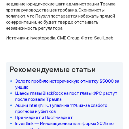
недавние юридические шаги администрации Трампа
против руководства центробанка. Экономисты
полагают, что Пауэлл постарается избежать прямой
конфронтации, но будет твердо отстаивать
независимость регулятора.
Источники: Investopedia, CME Group. Фото: Saul Loeb
Спасибо за заявку
Рекомендуемые статьи
Золото пробило историческую отметку $5000 за
унцию
Шансы главы BlackRock на пост главы ФРС растут
после похвалы Трампа
Акции Intel (INTC) упали на 11% из-за слабого
Наши консультанты свяжутся с
прогноза и убытков
вами в ближайшее время
Пре-маркет и Пост-маркет
Investlink — Инновационная платформа 2025 по