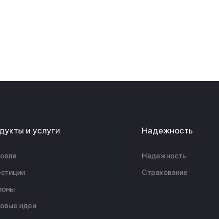
дукты и услуги
Надежность
овля
Надежность
стиции
Страхование
ионы
овые идеи