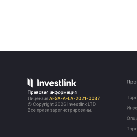
Про
Правовая информация
Торг
Лицензия
AFSA-A-LA-2021-0037
© Copyright 2026 Investlink LTD.
Инве
Все права зарегистрированы.
Опц
Торг