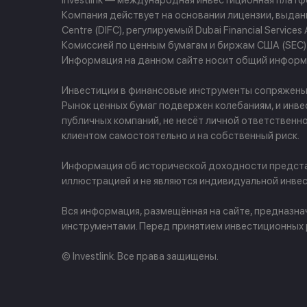
Investlink — международная инвестиционная плат
Компания действует на основании лицензии, выданно
Centre (DIFC), регулируемый Dubai Financial Servi
Комиссией по ценным бумагам и биржам США (SEC) и
Информация на данном сайте носит общий информа
Инвестиции в финансовые инструменты сопряжены с 
Рынок ценных бумаг подвержен колебаниям, и инве
публичных компаний, не несёт личной ответственн
клиентом самостоятельно и на собственный риск.
Информация об исторической доходности представ
иллюстрацией и не являются индивидуальной инвес
Вся информация, размещённая на сайте, предназн
инструментами. Перед принятием инвестиционных
© Investlink. Все права защищены.