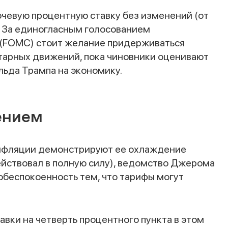
чевую процентную ставку без изменений (от
. За единогласным голосованием
 (FOMC) стоит желание придерживаться
тарных движений, пока чиновники оценивают
ьда Трампа на экономику.
ением
 инфляции демонстрируют ее охлаждение
ействовал в полную силу), ведомство Джерома
обеспокоенность тем, что тарифы могут
Спасибо за заявку
вки на четверть процентного пункта в этом