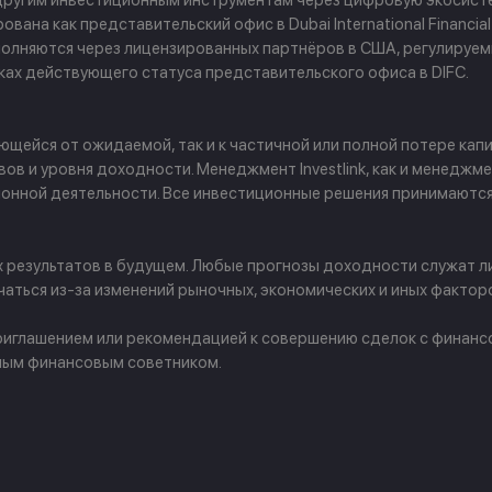
 другим инвестиционным инструментам через цифровую экосисте
ана как представительский офис в Dubai International Financial
 выполняются через лицензированных партнёров в США, регулируе
амках действующего статуса представительского офиса в DIFC.
щейся от ожидаемой, так и к частичной или полной потере капи
в и уровня доходности. Менеджмент Investlink, как и менеджм
ционной деятельности. Все инвестиционные решения принимаютс
х результатов в будущем. Любые прогнозы доходности служат л
аться из-за изменений рыночных, экономических и иных фактор
 приглашением или рекомендацией к совершению сделок с финан
ным финансовым советником.