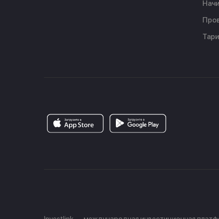
Начи
Пров
Тар