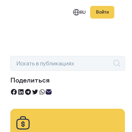
Войти
RU
едняя публикация
Поделиться
Инвестируйте под 0%
овый портфель Smart
Торгуйте акциями без комиссий
ction — июль 2026