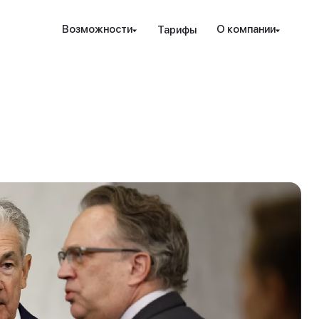
Наведите камеру телефона на QR-код,
Возможности
О компании
Тарифы
чтобы скачать мобильное приложение.
Закрыть
Отправить
рование и защита
Инструменты
Ресурсы
Посл
Закрыть
ые стратегии
ензия РК
Проверка халяльности
Новости
т. консалтинг
дежность
Премиальные функции
вые идеи
ахование счетов
Аналитика PRO
Гот
Sele