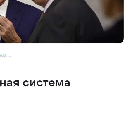
а ...
ная система