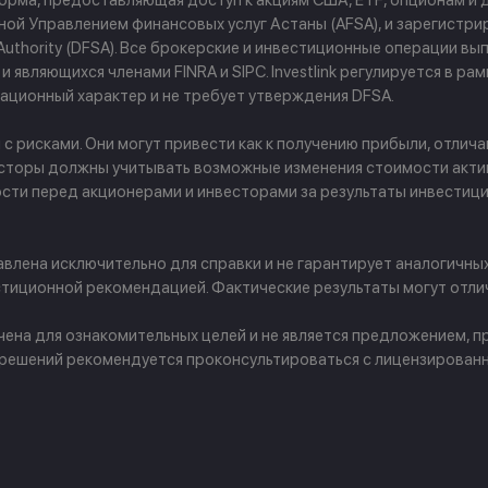
форма, предоставляющая доступ к акциям США, ETF, опционам и
й Управлением финансовых услуг Астаны (AFSA), и зарегистриров
ces Authority (DFSA). Все брокерские и инвестиционные операции
 являющихся членами FINRA и SIPC. Investlink регулируется в р
ционный характер и не требует утверждения DFSA.
рисками. Они могут привести как к получению прибыли, отличаю
сторы должны учитывать возможные изменения стоимости активо
ости перед акционерами и инвесторами за результаты инвести
лена исключительно для справки и не гарантирует аналогичны
тиционной рекомендацией. Фактические результаты могут отлич
ачена для ознакомительных целей и не является предложением,
 решений рекомендуется проконсультироваться с лицензирован