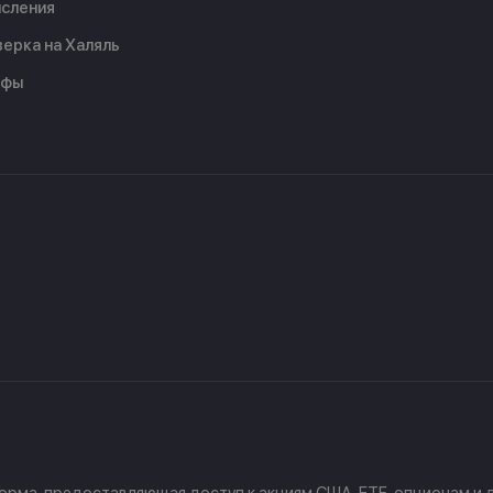
сления
ерка на Халяль
ифы