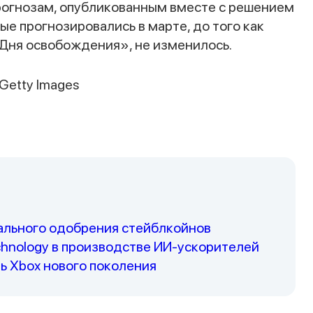
рогнозам, опубликованным вместе с решением
рые прогнозировались в марте, до того как
Дня освобождения», не изменилось.
/Getty Images
Наши консультанты свяжутся с вами в
ближайшее время
иального одобрения стейблкойнов
chnology в производстве ИИ-ускорителей
ть Xbox нового поколения