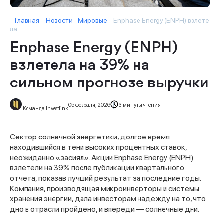
Главная
Новости
Мировые
Enphase Energy (ENPH) взлете
ла...
Enphase Energy (ENPH)
взлетела на 39% на
сильном прогнозе выручки
05 февраля, 2026
3 минуты чтения
Команда Investlink
Сектор солнечной энергетики, долгое время
находившийся в тени высоких процентных ставок,
неожиданно «засиял». Акции Enphase Energy (ENPH)
взлетели на 39% после публикации квартального
отчета, показав лучший результат за последние годы.
Компания, производящая микроинверторы и системы
хранения энергии, дала инвесторам надежду на то, что
дно в отрасли пройдено, и впереди — солнечные дни.