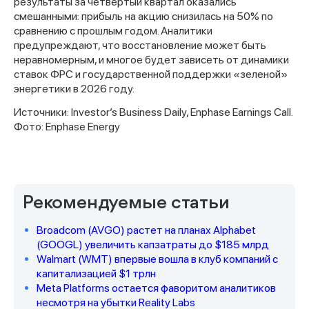
результаты за четвертый квартал оказались
смешанными: прибыль на акцию снизилась на 50% по
сравнению с прошлым годом. Аналитики
предупреждают, что восстановление может быть
неравномерным, и многое будет зависеть от динамики
ставок ФРС и государственной поддержки «зеленой»
энергетики в 2026 году.
Источники: Investor’s Business Daily, Enphase Earnings Call.
Фото: Enphase Energy
Спасибо за заявку
Рекомендуемые статьи
Broadcom (AVGO) растет на планах Alphabet
(GOOGL) увеличить капзатраты до $185 млрд
Walmart (WMT) впервые вошла в клуб компаний с
капитализацией $1 трлн
Meta Platforms остается фаворитом аналитиков
Наши консультанты свяжутся с
несмотря на убытки Reality Labs
вами в ближайшее время