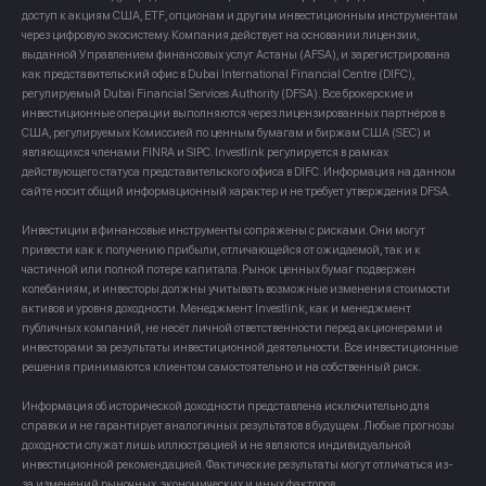
доступ к акциям США, ETF, опционам и другим инвестиционным инструментам
через цифровую экосистему. Компания действует на основании лицензии,
выданной Управлением финансовых услуг Астаны (AFSA), и зарегистрирована
как представительский офис в Dubai International Financial Centre (DIFC),
регулируемый Dubai Financial Services Authority (DFSA). Все брокерские и
инвестиционные операции выполняются через лицензированных партнёров в
США, регулируемых Комиссией по ценным бумагам и биржам США (SEC) и
являющихся членами FINRA и SIPC. Investlink регулируется в рамках
действующего статуса представительского офиса в DIFC. Информация на данном
сайте носит общий информационный характер и не требует утверждения DFSA.
Инвестиции в финансовые инструменты сопряжены с рисками. Они могут
привести как к получению прибыли, отличающейся от ожидаемой, так и к
частичной или полной потере капитала. Рынок ценных бумаг подвержен
колебаниям, и инвесторы должны учитывать возможные изменения стоимости
активов и уровня доходности. Менеджмент Investlink, как и менеджмент
публичных компаний, не несёт личной ответственности перед акционерами и
инвесторами за результаты инвестиционной деятельности. Все инвестиционные
решения принимаются клиентом самостоятельно и на собственный риск.
Информация об исторической доходности представлена исключительно для
справки и не гарантирует аналогичных результатов в будущем. Любые прогнозы
доходности служат лишь иллюстрацией и не являются индивидуальной
инвестиционной рекомендацией. Фактические результаты могут отличаться из-
за изменений рыночных, экономических и иных факторов.