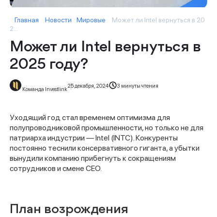
Главная
Новости
Мировые
Может ли Intel вернуться в 20
2...
Может ли Intel вернуться в
2025 году?
25 декабря, 2024
3 минуты чтения
Команда Investlink
Уходящий год стал временем оптимизма для
полупроводниковой промышленности, но только не для
патриарха индустрии — Intel (INTC). Конкуренты
постоянно теснили консервативного гиганта, а убытки
вынудили компанию прибегнуть к сокращениям
сотрудников и смене CEO.
План возрождения