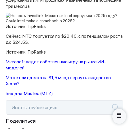
удержании и пяти продажах, назначенных за последние
три месяца.
Источник: TipRanks
Сейчас INTC торгуется по $20,40, с потенциалом роста
Спасибо за заявку
до $24,53.
Источник: TipRanks
Microsoft ведет собственную игру на рынке ИИ-
моделей
Может ли сделка на $1,5 млрд вернуть лидерство
Наши консультанты свяжутся с
Xerox?
вами в ближайшее время
Бык дня: MasTec (MTZ)
Поделиться