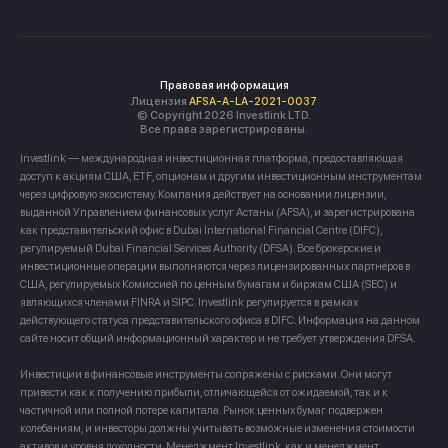
Правовая информация
Лицензия
AFSA-A-LA-2021-0037
© Copyright 2026 Investlink LTD.
Все права зарегистрированы.
Investlink — международная инвестиционная платформа, предоставляющая
доступ к акциям США, ETF, опционам и другим инвестиционным инструментам
через цифровую экосистему. Компания действует на основании лицензии,
выданной Управлением финансовых услуг Астаны (AFSA), и зарегистрирована
как представительский офис в Dubai International Financial Centre (DIFC),
регулируемый Dubai Financial Services Authority (DFSA). Все брокерские и
инвестиционные операции выполняются через лицензированных партнёров в
США, регулируемых Комиссией по ценным бумагам и биржам США (SEC) и
являющихся членами FINRA и SIPC. Investlink регулируется в рамках
действующего статуса представительского офиса в DIFC. Информация на данном
сайте носит общий информационный характер и не требует утверждения DFSA.
Инвестиции в финансовые инструменты сопряжены с рисками. Они могут
привести как к получению прибыли, отличающейся от ожидаемой, так и к
частичной или полной потере капитала. Рынок ценных бумаг подвержен
колебаниям, и инвесторы должны учитывать возможные изменения стоимости
активов и уровня доходности. Менеджмент Investlink, как и менеджмент