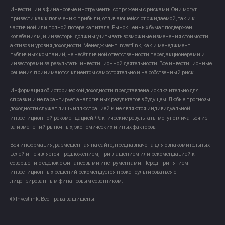
Инвестиции в финансовые инструменты сопряжены с рисками. Они могут
привести как к получению прибыли, отличающейся от ожидаемой, так и к
частичной или полной потере капитала. Рынок ценных бумаг подвержен
колебаниям, и инвесторы должны учитывать возможные изменения стоимости
активов и уровня доходности. Менеджмент Investlink, как и менеджмент
публичных компаний, не несёт личной ответственности перед акционерами и
инвесторами за результаты инвестиционной деятельности. Все инвестиционные
решения принимаются клиентом самостоятельно и на собственный риск.
Информация об исторической доходности представлена исключительно для
справки и не гарантирует аналогичных результатов в будущем. Любые прогнозы
доходности служат лишь иллюстрацией и не являются индивидуальной
инвестиционной рекомендацией. Фактические результаты могут отличаться из-
за изменений рыночных, экономических и иных факторов.
Вся информация, размещённая на сайте, предназначена для ознакомительных
целей и не является предложением, приглашением или рекомендацией к
совершению сделок с финансовыми инструментами. Перед принятием
инвестиционных решений рекомендуется проконсультироваться с
лицензированным финансовым советником.
© Investlink. Все права защищены.