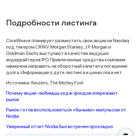
Подробности листинга
CoreWeave планирует разместить свои акции на Nasdaq
под тикером CRWV. Morgan Stanley, J.P. Morgan и
Goldman Sachs выступают в качестве ведущих
Спасибо за заявку
андеррайтеров IPO. Привлеченные средства компания
намерена направить на оборотный капитал и погашение
долга. Информации о дате листинга и ценах пока нет.
Источники: Reuters, The Motley Fool
Почему акции-любимцы хедж-фондов опережают
рынок
Наши консультанты свяжутся с
вами в ближайшее время
Рынок готов воспользоваться «бычьим» импульсом от
Nvidia
Уверенный отчет Nvidia был встречен прохладно