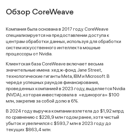
Обзор CoreWeave
Компания была основана в 2017 году. CoreWeave
специализируется на предоставлении доступа к
центрам обработки данных, используя для обработки
систем искусственного интеллекта мощные
процессоры от Nvidia.
Клиентская база CoreWeave включает весьма
значительные имена: хедж-фонд Jane Street,
технологические гиганты Meta, IBM и Microsoft. В
череде успешных раундов финансирования,
проведенных компанией в 2023 году, выделяется Nvidia
(NVDA), которая инвестировала в
«единорога» $100
млн, закрепив за собой долю в 6%.
В 2024 году выручка компании взлетела до $1,92 млрд
по сравнению с $228,9 млн годом ранее, хотя чистый
убыток и увеличился с $593,7 млн в 2023 году до
текущих $863,4 млн.