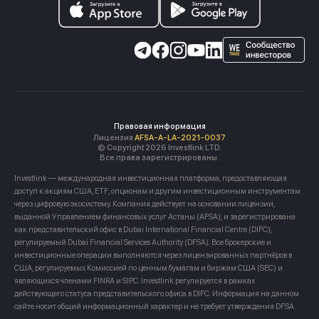
Правовая информация
Лицензия
AFSA-A-LA-2021-0037
© Copyright 2026 Investlink LTD.
Все права зарегистрированы.
Investlink — международная инвестиционная платформа, предоставляющая
доступ к акциям США, ETF, опционам и другим инвестиционным инструментам
через цифровую экосистему. Компания действует на основании лицензии,
выданной Управлением финансовых услуг Астаны (AFSA), и зарегистрирована
как представительский офис в Dubai International Financial Centre (DIFC),
регулируемый Dubai Financial Services Authority (DFSA). Все брокерские и
инвестиционные операции выполняются через лицензированных партнёров в
США, регулируемых Комиссией по ценным бумагам и биржам США (SEC) и
являющихся членами FINRA и SIPC. Investlink регулируется в рамках
действующего статуса представительского офиса в DIFC. Информация на данном
сайте носит общий информационный характер и не требует утверждения DFSA.