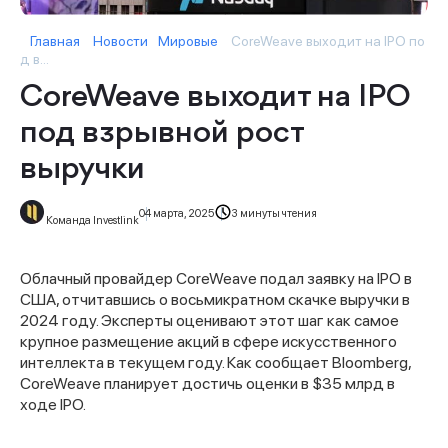
Главная
Новости
Мировые
CoreWeave выходит на IPO по
д в...
CoreWeave выходит на IPO
под взрывной рост
выручки
04 марта, 2025
3 минуты чтения
Команда Investlink
Облачный провайдер CoreWeave подал заявку на IPO в
США, отчитавшись о восьмикратном скачке выручки в
2024 году. Эксперты оценивают этот шаг как самое
крупное размещение акций в сфере искусственного
интеллекта в текущем году. Как сообщает Bloomberg,
CoreWeave планирует достичь оценки в $35 млрд в
ходе IPO.