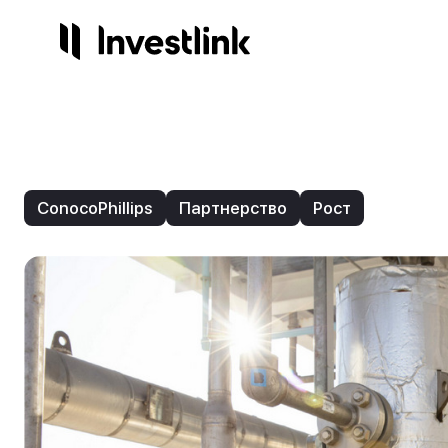
Продукты
Компания
Сервисы
Регули
Акции
О нас
Готов
Лиц
ConocoPhillips
Партнерство
Рост
Опционы
Контакты
Инвес
На
Торго
Стр
Начисления
3.25%
ETF
IPO
NEW