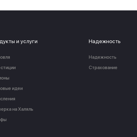
дукты и услуги
Надежность
овля
Надежность
стиции
Страхование
ионы
овые идеи
сления
ерка на Халяль
ифы