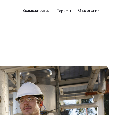
Наведите камеру телефона на QR-код,
Возможности
О компании
Тарифы
чтобы скачать мобильное приложение.
Закрыть
Отправить
рование и защита
Инструменты
Ресурсы
Посл
Закрыть
ые стратегии
ензия РК
Проверка халяльности
Новости
т. консалтинг
дежность
Премиальные функции
вые идеи
ахование счетов
Аналитика PRO
Акц
пад
раз
$10