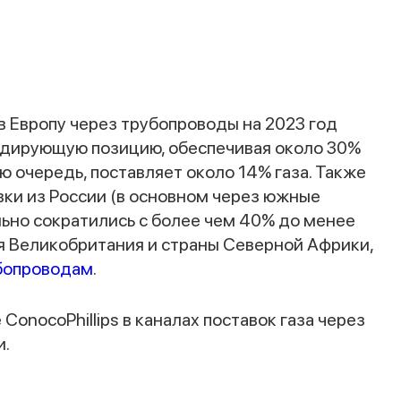
Спасибо за заявку
 Европу через трубопроводы на 2023 год
идирующую позицию, обеспечивая около 30%
ою очередь, поставляет около 14% газа. Также
ки из России (в основном через южные
льно сократились с более чем 40% до менее
 Великобритания и страны Северной Африки,
бопроводам
.
Наши консультанты свяжутся с вами в
ближайшее время
ConocoPhillips в каналах поставок газа через
и.