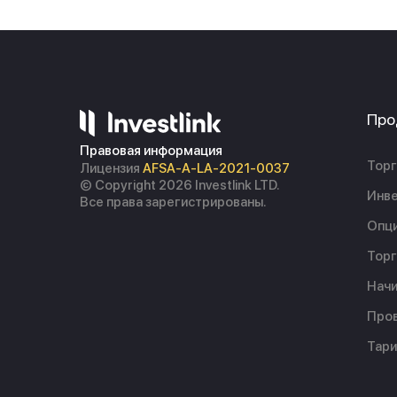
Про
Правовая информация
Торг
Лицензия
AFSA-A-LA-2021-0037
© Copyright 2026 Investlink LTD.
Инве
Все права зарегистрированы.
Опц
Торг
Начи
Пров
Тар