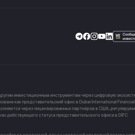
 другим инвестиционным инструментам через цифровую экосисте
ана как представительский офис в Dubai International Financial
 выполняются через лицензированных партнёров в США, регулируе
амках действующего статуса представительского офиса в DIFC.