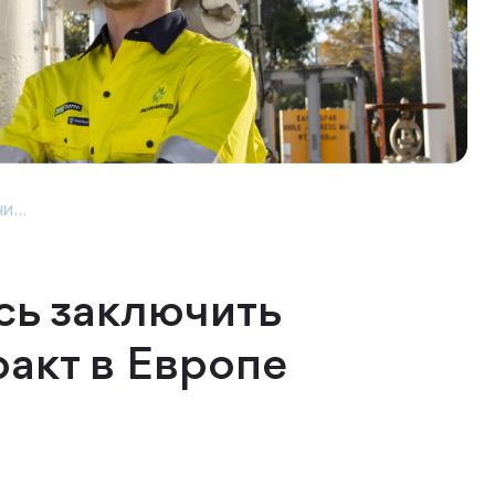
и...
сь заключить
ракт в Европе