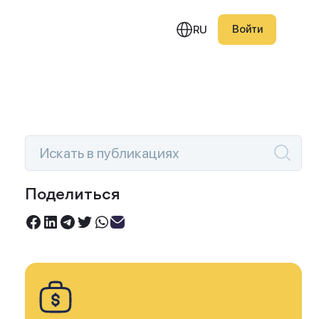
Войти
RU
едняя публикация
ии SpaceX отыгрывают
Поделиться
ение после
Инвестируйте под 0%
блокировки бумаг на
Торгуйте акциями без комиссий
0 млрд