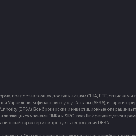
форма, предоставляющая доступ к акциям США, ETF, опционам и
й Управлением финансовых услуг Астаны (AFSA), и зарегистриров
ces Authority (DFSA). Все брокерские и инвестиционные операции
 являющихся членами FINRA и SIPC. Investlink регулируется в р
ционный характер и не требует утверждения DFSA.