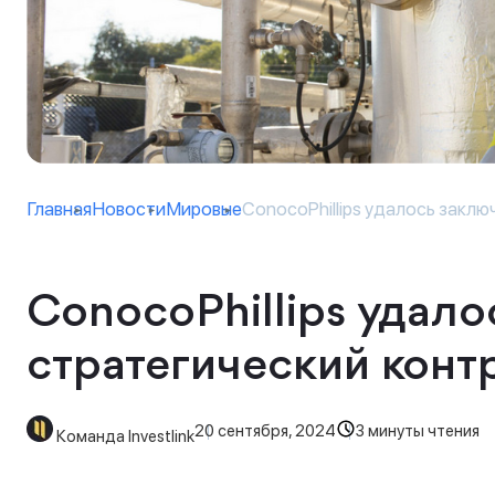
Главная
Новости
Мировые
ConocoPhillips удалось заключ
ConocoPhillips удало
стратегический конт
20 сентября, 2024
3 минуты чтения
Команда Investlink