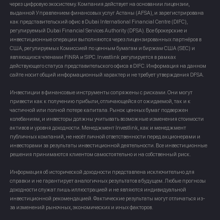
через цифровую экосистему. Компания действует на основании лицензии,
выданной Управлением финансовых услуг Астаны (AFSA), и зарегистрирована
как представительский офис в Dubai International Financial Centre (DIFC),
регулируемый Dubai Financial Services Authority (DFSA). Все брокерские и
инвестиционные операции выполняются через лицензированных партнёров в
США, регулируемых Комиссией по ценным бумагам и биржам США (SEC) и
являющихся членами FINRA и SIPC. Investlink регулируется в рамках
действующего статуса представительского офиса в DIFC. Информация на данном
сайте носит общий информационный характер и не требует утверждения DFSA.
Инвестиции в финансовые инструменты сопряжены с рисками. Они могут
привести как к получению прибыли, отличающейся от ожидаемой, так и к
частичной или полной потере капитала. Рынок ценных бумаг подвержен
колебаниям, и инвесторы должны учитывать возможные изменения стоимости
активов и уровня доходности. Менеджмент Investlink, как и менеджмент
публичных компаний, не несёт личной ответственности перед акционерами и
инвесторами за результаты инвестиционной деятельности. Все инвестиционные
решения принимаются клиентом самостоятельно и на собственный риск.
Информация об исторической доходности представлена исключительно для
справки и не гарантирует аналогичных результатов в будущем. Любые прогнозы
доходности служат лишь иллюстрацией и не являются индивидуальной
инвестиционной рекомендацией. Фактические результаты могут отличаться из-
за изменений рыночных, экономических и иных факторов.