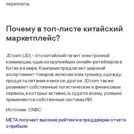
переплаты.
Почему в топ-листе китайский
маркетплейс?
JD.com (JD) – это китайский гигант электронной
коммерции, один из крупнейших онлайн-ритейлеров в
Китае и в мире. Компания предлагает широкий
ассортимент товаров, включая электронику, одежду,
Спасибо за заявку
продукты питания и многое другое. JD.com также
развивает собственные логистические и финансовые
сервисы, в которых активно, и, судя по всему, успешно
применяются собственные системы ИИ.
Источник: CNBC
META получает высокие рейтинги в преддверии отчета
Наши консультанты свяжутся с
о прибыли
вами в ближайшее время