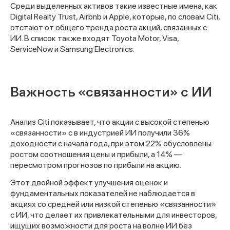
Среди выделенных активов такие известные имена, как
Digital Realty Trust, Airbnb и Apple, которые, по словам Citi,
отстают от общего тренда роста акций, связанных с
ИИ. В список также входят Toyota Motor, Visa,
ServiceNow и Samsung Electronics.
Важность «связанности» с ИИ
Анализ Citi показывает, что акции с высокой степенью
«связанности» с в индустрией ИИ получили 36%
доходности с начала года, при этом 22% обусловлены
ростом соотношения цены и прибыли, а 14% —
пересмотром прогнозов по прибыли на акцию.
Этот двойной эффект улучшения оценок и
фундаментальных показателей не наблюдается в
акциях со средней или низкой степенью «связанности»
с ИИ, что делает их привлекательными для инвесторов,
ищущих возможности для роста на волне ИИ без