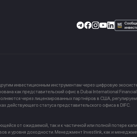
 другим инвестиционным инструментам через цифровую экосисте
ана как представительский офис в Dubai International Financial
 выполняются через лицензированных партнёров в США, регулируе
амках действующего статуса представительского офиса в DIFC.
щейся от ожидаемой, так и к частичной или полной потере капи
в и уровня доходности. Менеджмент Investlink, как и менеджм