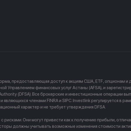
форма, предоставляющая доступ к акциям США, ETF, опционам и
й Управлением финансовых услуг Астаны (AFSA), и зарегистриров
ces Authority (DFSA). Все брокерские и инвестиционные операции
 являющихся членами FINRA и SIPC. Investlink регулируется в р
ционный характер и не требует утверждения DFSA.
рисками. Они могут привести как к получению прибыли, отличаю
сторы должны учитывать возможные изменения стоимости активо