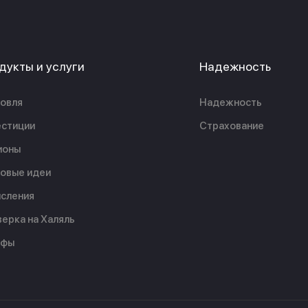
дукты и услуги
Надежность
овля
Надежность
стиции
Страхование
ионы
овые идеи
сления
ерка на Халяль
ифы