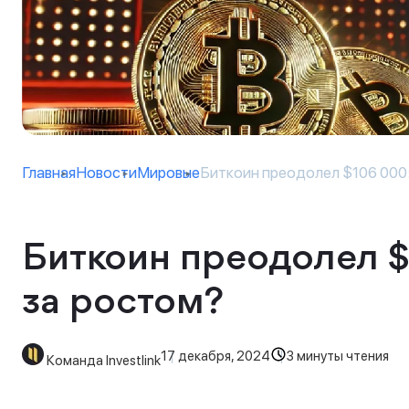
Главная
Новости
Мировые
Биткоин преодолел $106 000: 
Биткоин преодолел $
за ростом?
17 декабря, 2024
3 минуты чтения
Команда Investlink