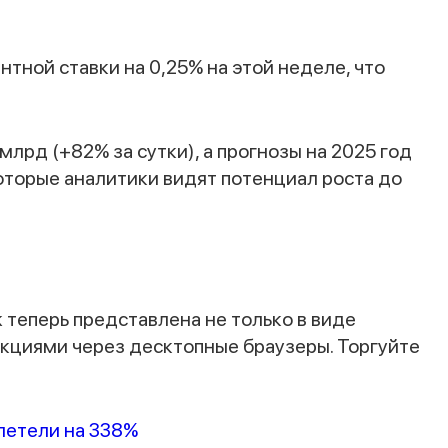
тной ставки на 0,25% на этой неделе, что
Спасибо за заявку
млрд (+82% за сутки), а прогнозы на 2025 год
торые аналитики видят потенциал роста до
Наши консультанты свяжутся с вами в
ближайшее время
 теперь представлена не только в виде
акциями через десктопные браузеры. Торгуйте
злетели на 338%