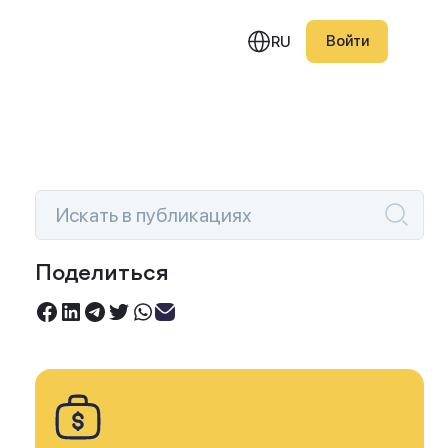
Войти
RU
едняя публикация
Поделиться
Инвестируйте под 0%
вление Investlink 1.6.2:
Торгуйте акциями без комиссий
с на активную торговлю