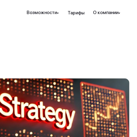
Наведите камеру телефона на QR-код,
Возможности
О компании
Тарифы
чтобы скачать мобильное приложение.
Закрыть
Отправить
рование и защита
Инструменты
Ресурсы
Посл
Закрыть
ые стратегии
ензия РК
Проверка халяльности
Новости
т. консалтинг
дежность
Премиальные функции
вые идеи
ахование счетов
Аналитика PRO
Обно
кур