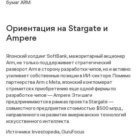
бумаг ARM.
Ориентация на Stargate и
Ampere
Японский холдинг SoftBank, мажоритарный акционер
Arm, не только поддерживает стратегический
разворот Arm в сторону разработки чипов, но и активно
усиливает собственные позиции в ИИ-секторе. Помимо
партнерства Arm с Meta, японский конгломерат
Спасибо за заявку
стремится к приобретению еще одной фирмы по
разработке чипов — Ampere. Эти шаги
предпринимаются в рамках проекта Stargate —
совместного предприятия стоимостью $500 млрд,
направленного на развитие американских технологий
искусственного интеллекта.
Наши консультанты свяжутся с
Источники: Investopedia, GuruFocus
вами в ближайшее время