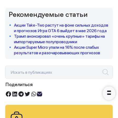
Рекомендуемые статьи
Акции Take-Two растут на фоне сильных доходов
Спасибо за заявку
и прогнозов. Игра GTA 6 выйдет в мае 2026 года
Трамп анонсировал «очень крупные» тарифы на
импортируемые полупроводники
Акции Super Micro упали на 16% после слабых
результатов и разочаровывающих прогнозов
Наши консультанты свяжутся с
вами в ближайшее время
Поделиться