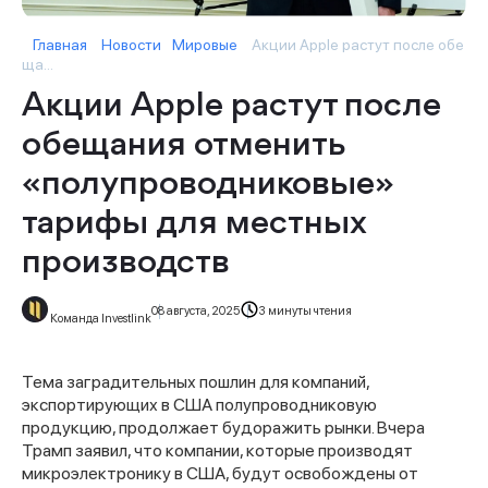
Главная
Новости
Мировые
Акции Apple растут после обе
ща...
Акции Apple растут после
обещания отменить
«полупроводниковые»
тарифы для местных
производств
08 августа, 2025
3 минуты чтения
Команда Investlink
Тема заградительных пошлин для компаний,
экспортирующих в США полупроводниковую
продукцию, продолжает будоражить рынки. Вчера
Трамп заявил, что компании, которые производят
микроэлектронику в США, будут освобождены от