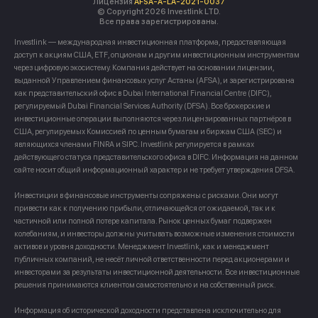
Лицензия
AFSA-A-LA-2021-0037
© Copyright 2026 Investlink LTD.
Все права зарегистрированы.
Investlink — международная инвестиционная платформа, предоставляющая
доступ к акциям США, ETF, опционам и другим инвестиционным инструментам
через цифровую экосистему. Компания действует на основании лицензии,
выданной Управлением финансовых услуг Астаны (AFSA), и зарегистрирована
как представительский офис в Dubai International Financial Centre (DIFC),
регулируемый Dubai Financial Services Authority (DFSA). Все брокерские и
инвестиционные операции выполняются через лицензированных партнёров в
США, регулируемых Комиссией по ценным бумагам и биржам США (SEC) и
являющихся членами FINRA и SIPC. Investlink регулируется в рамках
действующего статуса представительского офиса в DIFC. Информация на данном
сайте носит общий информационный характер и не требует утверждения DFSA.
Инвестиции в финансовые инструменты сопряжены с рисками. Они могут
привести как к получению прибыли, отличающейся от ожидаемой, так и к
частичной или полной потере капитала. Рынок ценных бумаг подвержен
колебаниям, и инвесторы должны учитывать возможные изменения стоимости
активов и уровня доходности. Менеджмент Investlink, как и менеджмент
публичных компаний, не несёт личной ответственности перед акционерами и
инвесторами за результаты инвестиционной деятельности. Все инвестиционные
решения принимаются клиентом самостоятельно и на собственный риск.
Информация об исторической доходности представлена исключительно для