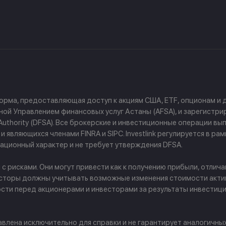
форма, предоставляющая доступ к акциям США, ETF, опционам и
й Управлением финансовых услуг Астаны (AFSA), и зарегистриров
ces Authority (DFSA). Все брокерские и инвестиционные операции
 являющихся членами FINRA и SIPC. Investlink регулируется в р
ционный характер и не требует утверждения DFSA.
рисками. Они могут привести как к получению прибыли, отличаю
сторы должны учитывать возможные изменения стоимости активо
ости перед акционерами и инвесторами за результаты инвести
лена исключительно для справки и не гарантирует аналогичны