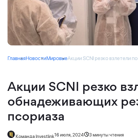
Главная
Новости
Мировые
Акции SCNI резко взлетели пос
Акции SCNI резко вз
обнадеживающих рез
псориаза
16 июля, 2024
3 минуты чтения
Команда Investlink