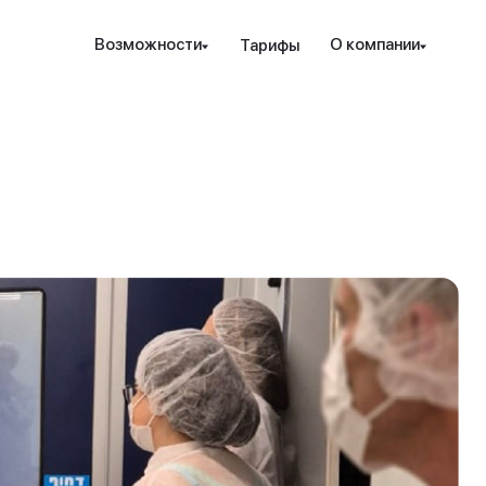
Наведите камеру телефона на QR-код,
Возможности
О компании
Тарифы
чтобы скачать мобильное приложение.
Закрыть
Отправить
рование и защита
Инструменты
Ресурсы
Посл
Закрыть
ые стратегии
ензия РК
Проверка халяльности
Новости
т. консалтинг
дежность
Премиальные функции
вые идеи
ахование счетов
Аналитика PRO
Гот
Sele