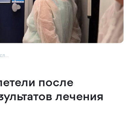
л...
летели после
ультатов лечения