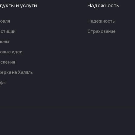
дукты и услуги
Надежность
овля
Надежность
стиции
Страхование
ионы
овые идеи
сления
ерка на Халяль
ифы