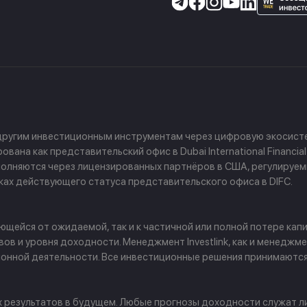
 другим инвестиционным инструментам через цифровую экосисте
ана как представительский офис в Dubai International Financial
 выполняются через лицензированных партнёров в США, регулируе
амках действующего статуса представительского офиса в DIFC.
щейся от ожидаемой, так и к частичной или полной потере капи
в и уровня доходности. Менеджмент Investlink, как и менеджм
ционной деятельности. Все инвестиционные решения принимаютс
х результатов в будущем. Любые прогнозы доходности служат л