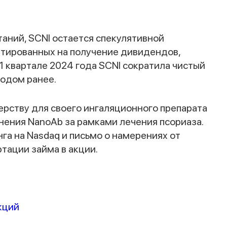
Спасибо за заявку
аний, SCNI остается спекулятивной
нтированных на получение дивидендов,
 1 квартале 2024 года SCNI сократила чистый
годом ранее.
ерству для своего ингаляционного препарата
ения NanoAb за рамками лечения псориаза.
Наши консультанты свяжутся с вами в
га на Nasdaq и письмо о намерениях от
ближайшее время
тации займа в акции.
кций