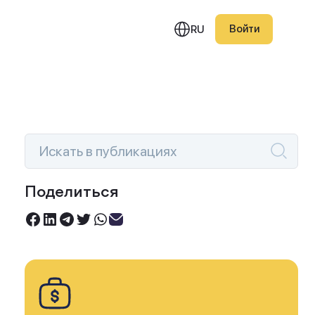
Войти
RU
едняя публикация
Поделиться
Инвестируйте под 0%
овый портфель Smart
Торгуйте акциями без комиссий
ction — июль 2026