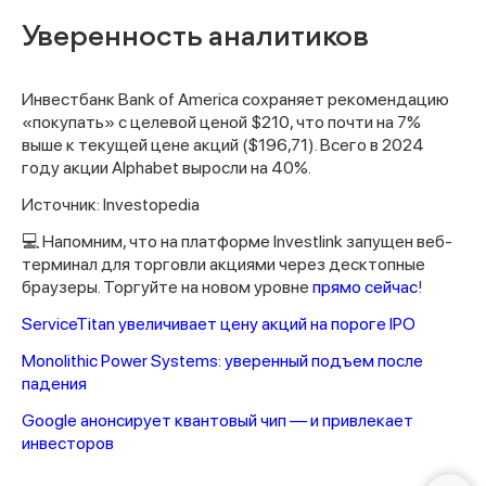
Уверенность аналитиков
Инвестбанк Bank of America сохраняет рекомендацию
«покупать» с целевой ценой $210, что почти на 7%
выше к текущей цене акций ($196,71). Всего в 2024
году акции Alphabet выросли на 40%.
Источник: Investopedia
Спасибо за заявку
💻 Напомним, что на платформе Investlink запущен веб-
терминал для торговли акциями через десктопные
браузеры. Торгуйте на новом уровне
прямо сейчас
!
ServiceTitan увеличивает цену акций на пороге IPO
Monolithic Power Systems: уверенный подъем после
Наши консультанты свяжутся с
падения
вами в ближайшее время
Google анонсирует квантовый чип — и привлекает
инвесторов