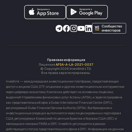
Правовая информация
Лицензия
AFSA-A-LA-2021-0037
© Copyright 2026 Investlink LTD.
Все права зарегистрированы.
Investlink — международная инвестиционная платформа, предоставляющая
доступ к акциям США, ETF, опционам и другим инвестиционным инструментам
через цифровую экосистему. Компания действует на основании лицензии,
выданной Управлением финансовых услуг Астаны (AFSA), и зарегистрирована
как представительский офис в Dubai International Financial Centre (DIFC),
регулируемый Dubai Financial Services Authority (DFSA). Все брокерские и
инвестиционные операции выполняются через лицензированных партнёров в
США, регулируемых Комиссией по ценным бумагам и биржам США (SEC) и
являющихся членами FINRA и SIPC. Investlink регулируется в рамках
действующего статуса представительского офиса в DIFC. Информация на данном