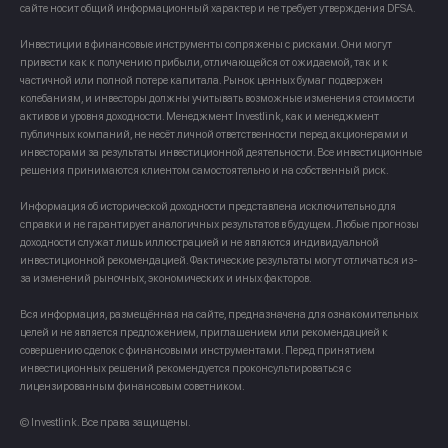
сайте носит общий информационный характер и не требует утверждения DFSA.
Инвестиции в финансовые инструменты сопряжены с рисками. Они могут
привести как к получению прибыли, отличающейся от ожидаемой, так и к
частичной или полной потере капитала. Рынок ценных бумаг подвержен
колебаниям, и инвесторы должны учитывать возможные изменения стоимости
активов и уровня доходности. Менеджмент Investlink, как и менеджмент
публичных компаний, не несёт личной ответственности перед акционерами и
инвесторами за результаты инвестиционной деятельности. Все инвестиционные
решения принимаются клиентом самостоятельно и на собственный риск.
Информация об исторической доходности представлена исключительно для
справки и не гарантирует аналогичных результатов в будущем. Любые прогнозы
доходности служат лишь иллюстрацией и не являются индивидуальной
инвестиционной рекомендацией. Фактические результаты могут отличаться из-
за изменений рыночных, экономических и иных факторов.
Вся информация, размещённая на сайте, предназначена для ознакомительных
целей и не является предложением, приглашением или рекомендацией к
совершению сделок с финансовыми инструментами. Перед принятием
инвестиционных решений рекомендуется проконсультироваться с
лицензированным финансовым советником.
© Investlink. Все права защищены.