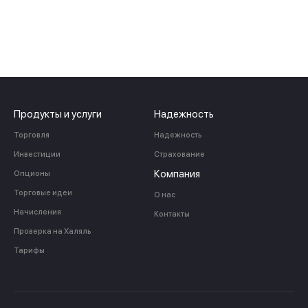
Продукты и услуги
Надежность
Торговля
Надежность
Инвестиции
Страхование
Компания
Опционы
Торговые идеи
О нас
Начисления
Контакты
Проверка на Халяль
Тарифы