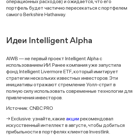
операционных расходов) и ожидается, что его
портфель будет частично пересекаться с портфелем
самого Berkshire Hathaway.
Идеи Intelligent Alpha
AIWB — не первый проект Intelligent Alpha с
использованием ИИ. Ранее компания уже запустила
фонд Intelligent Livermore ETF, который имитирует
стратегии нескольких известных инвесторов. Эти
Спасибо за заявку
инициативы отражают стремление Уолл-стрит в
полную силу использовать современные технологии для
привлечения инвесторов.
Источник: CNBC PRO
→ Exclusive: узнайте, какие
акции
рекомендовал
искусственный интеллект в августе, чтобы добиться
Наши консультанты свяжутся с
прибыльности в портфелях клиентов Investlink.
вами в ближайшее время