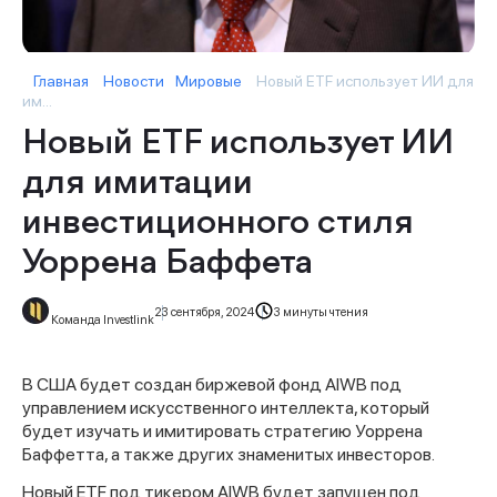
Главная
Новости
Мировые
Новый ETF использует ИИ для
им...
Новый ETF использует ИИ
для имитации
инвестиционного стиля
Уоррена Баффета
23 сентября, 2024
3 минуты чтения
Команда Investlink
В США будет создан биржевой фонд AIWB под
управлением искусственного интеллекта, который
будет изучать и имитировать стратегию Уоррена
Баффетта, а также других знаменитых инвесторов.
Новый ETF под тикером AIWB будет запущен под