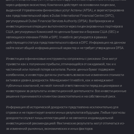
через цифровую экосистему. Компания действует на основании лицензии,
выданной Управлением финансовых услуг Астаны (AFSA), и зарегистрирована
как представительский офис в Dubai International Financial Centre (DIFC),
регулируемый Dubai Financial Services Authority (DFSA). Все брокерские и
инвестиционные операции выполняются через лицензированных партнёров в
США, регулируемых Комиссией по ценным бумагам и биржам США (SEC) и
являющихся членами FINRA и SIPC. Investlink регулируется в рамках
действующего статуса представительского офиса в DIFC. Информация на данном
сайте носит общий информационный характер и не требует утверждения DFSA.
Инвестиции в финансовые инструменты сопряжены с рисками. Они могут
привести как к получению прибыли, отличающейся от ожидаемой, так и к
частичной или полной потере капитала. Рынок ценных бумаг подвержен
колебаниям, и инвесторы должны учитывать возможные изменения стоимости
активов и уровня доходности. Менеджмент Investlink, как и менеджмент
публичных компаний, не несёт личной ответственности перед акционерами и
инвесторами за результаты инвестиционной деятельности. Все инвестиционные
решения принимаются клиентом самостоятельно и на собственный риск.
Информация об исторической доходности представлена исключительно для
справки и не гарантирует аналогичных результатов в будущем. Любые прогнозы
доходности служат лишь иллюстрацией и не являются индивидуальной
инвестиционной рекомендацией. Фактические результаты могут отличаться из-
за изменений рыночных, экономических и иных факторов.