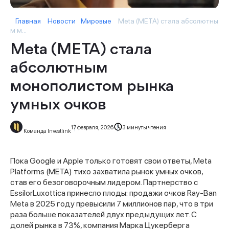
Главная
Новости
Мировые
Meta (META) стала абсолютны
м м...
Meta (META) стала
абсолютным
монополистом рынка
умных очков
17 февраля, 2026
3 минуты чтения
Команда Investlink
Пока Google и Apple только готовят свои ответы, Meta
Platforms (META) тихо захватила рынок умных очков,
став его безоговорочным лидером. Партнерство с
EssilorLuxottica принесло плоды: продажи очков Ray-Ban
Meta в 2025 году превысили 7 миллионов пар, что в три
раза больше показателей двух предыдущих лет. С
долей рынка в 73%, компания Марка Цукерберга