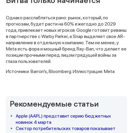
Битва только начинается
Однако расслабляться рано: рынок, который, по
прогнозам, будет расти на 60% ежегодно до 2029
года, привлекает новых игроков. Google готовит реванш
в партнерстве с Warby Parker, а Snap выделяет свое AR-
направление в отдельную компанию. Тем не менее, у
Meta есть фора и мощный бренд Ray-Ban, что делает ее
позиции прочными перед лицом грядущей войны за
глаза пользователей.
Источники: Barron’s, Bloomberg. Иллюстрация: Meta
Спасибо за заявку
Рекомендуемые статьи
Apple (AAPL) представит серию бюджетных
Наши консультанты свяжутся с
новинок 4 марта
вами в ближайшее время
Сектор потребительских товаров показывает