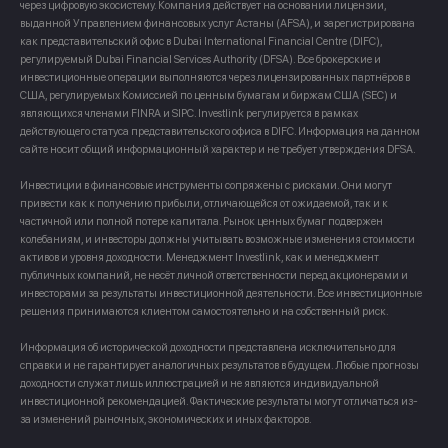
через цифровую экосистему. Компания действует на основании лицензии,
выданной Управлением финансовых услуг Астаны (AFSA), и зарегистрирована
как представительский офис в Dubai International Financial Centre (DIFC),
регулируемый Dubai Financial Services Authority (DFSA). Все брокерские и
инвестиционные операции выполняются через лицензированных партнёров в
США, регулируемых Комиссией по ценным бумагам и биржам США (SEC) и
являющихся членами FINRA и SIPC. Investlink регулируется в рамках
действующего статуса представительского офиса в DIFC. Информация на данном
сайте носит общий информационный характер и не требует утверждения DFSA.
Инвестиции в финансовые инструменты сопряжены с рисками. Они могут
привести как к получению прибыли, отличающейся от ожидаемой, так и к
частичной или полной потере капитала. Рынок ценных бумаг подвержен
колебаниям, и инвесторы должны учитывать возможные изменения стоимости
активов и уровня доходности. Менеджмент Investlink, как и менеджмент
публичных компаний, не несёт личной ответственности перед акционерами и
инвесторами за результаты инвестиционной деятельности. Все инвестиционные
решения принимаются клиентом самостоятельно и на собственный риск.
Информация об исторической доходности представлена исключительно для
справки и не гарантирует аналогичных результатов в будущем. Любые прогнозы
доходности служат лишь иллюстрацией и не являются индивидуальной
инвестиционной рекомендацией. Фактические результаты могут отличаться из-
за изменений рыночных, экономических и иных факторов.