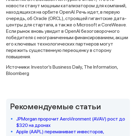
новости станут мощным катализатором для компаний,
находящихся на орбите OpenAI. Речь идет, в первую
очередь, об Oracle (ORCL), строящей гигантские дата-
центры для стартапа, а также о Microsoft и CoreWeave.
Если рынок вновь увидит в OpenAI безоговорочного
победителя с неограниченным финансированием, акции
его ключевых технологических партнеров могут
пережить существенную переоценку в сторону
повышения.
Источники: Investor’s Business Daily, The Information,
Bloomberg
Спасибо за заявку
Рекомендуемые статьи
JPMorgan пророчит AeroVironment (AVAV) рост до
$320 на дронах
Наши консультанты свяжутся с
Apple (AAPL) переманивает инвесторов,
вами в ближайшее время