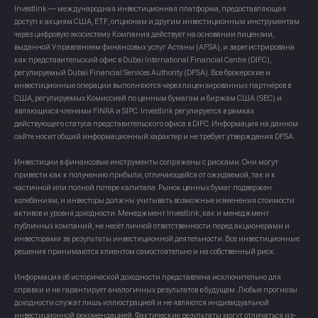
Investlink — международная инвестиционная платформа, предоставляющая
доступ к акциям США, ETF, опционам и другим инвестиционным инструментам
через цифровую экосистему. Компания действует на основании лицензии,
выданной Управлением финансовых услуг Астаны (AFSA), и зарегистрирована
как представительский офис в Dubai International Financial Centre (DIFC),
регулируемый Dubai Financial Services Authority (DFSA). Все брокерские и
инвестиционные операции выполняются через лицензированных партнёров в
США, регулируемых Комиссией по ценным бумагам и биржам США (SEC) и
являющихся членами FINRA и SIPC. Investlink регулируется в рамках
действующего статуса представительского офиса в DIFC. Информация на данном
сайте носит общий информационный характер и не требует утверждения DFSA.
Инвестиции в финансовые инструменты сопряжены с рисками. Они могут
привести как к получению прибыли, отличающейся от ожидаемой, так и к
частичной или полной потере капитала. Рынок ценных бумаг подвержен
колебаниям, и инвесторы должны учитывать возможные изменения стоимости
активов и уровня доходности. Менеджмент Investlink, как и менеджмент
публичных компаний, не несёт личной ответственности перед акционерами и
инвесторами за результаты инвестиционной деятельности. Все инвестиционные
решения принимаются клиентом самостоятельно и на собственный риск.
Информация об исторической доходности представлена исключительно для
справки и не гарантирует аналогичных результатов в будущем. Любые прогнозы
доходности служат лишь иллюстрацией и не являются индивидуальной
инвестиционной рекомендацией. Фактические результаты могут отличаться из-