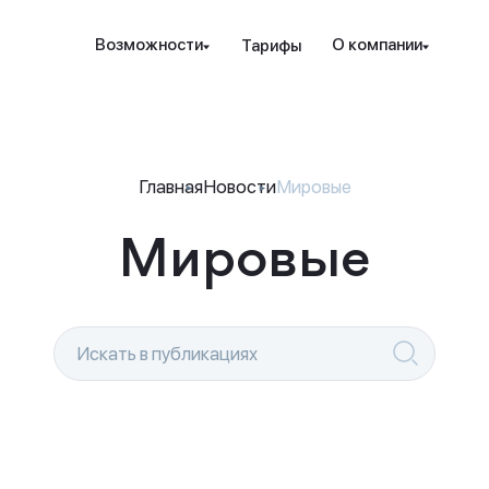
Наведите камеру телефона на QR-код,
Возможности
О компании
Тарифы
чтобы скачать мобильное приложение.
Закрыть
Отправить
рование и защита
Инструменты
Ресурсы
Посл
Закрыть
ые стратегии
ензия РК
Проверка халяльности
Новости
Главная
Новости
Мировые
т. консалтинг
дежность
Премиальные функции
Мировые
вые идеи
ахование счетов
Аналитика PRO
Гот
Sele