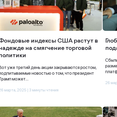
Фондовые индексы США растут в
Гло
надежде на смягчение торговой
под
политики
Сбыли
разме
Вот уже третий день акции закрываются ростом,
платф
подпитываемые новостью о том, что президент
Трамп может...
26 мар
26 марта, 2025 | 3 минуты чтения