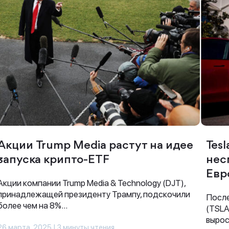
Спасибо за заявку
Наши консультанты свяжутся с вами в
Акции Trump Media растут на идее
Tes
ближайшее время
запуска крипто-ETF
нес
Евр
Акции компании Trump Media & Technology (DJT),
принадлежащей президенту Трампу, подскочили
После
более чем на 8%...
(TSLA
вырос
26 марта, 2025 | 3 минуты чтения