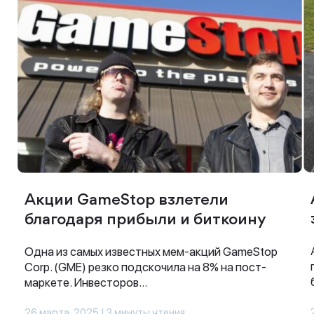
Акции GameStop взлетели
благодаря прибыли и биткоину
Одна из самых известных мем-акций GameStop
Corp. (GME) резко подскочила на 8% на пост-
маркете. Инвесторов...
26 марта, 2025 | 3 минуты чтения