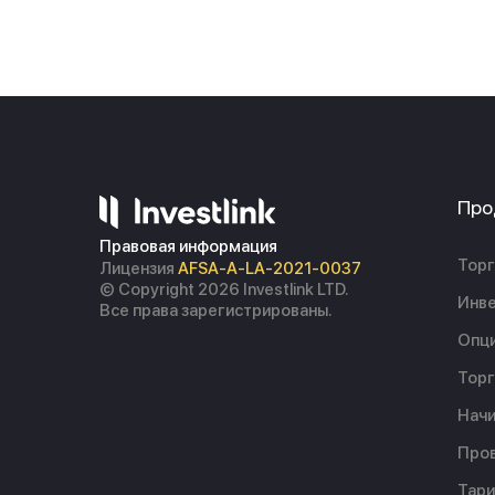
Про
Правовая информация
Торг
Лицензия
AFSA-A-LA-2021-0037
© Copyright 2026 Investlink LTD.
Инве
Все права зарегистрированы.
Опц
Торг
Начи
Пров
Тар