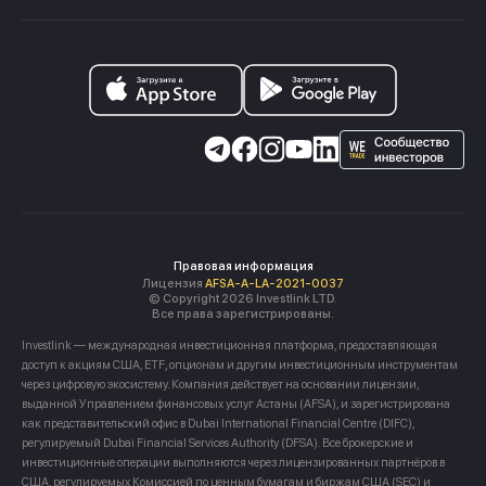
Правовая информация
Лицензия
AFSA-A-LA-2021-0037
© Copyright 2026 Investlink LTD.
Все права зарегистрированы.
Investlink — международная инвестиционная платформа, предоставляющая
доступ к акциям США, ETF, опционам и другим инвестиционным инструментам
через цифровую экосистему. Компания действует на основании лицензии,
выданной Управлением финансовых услуг Астаны (AFSA), и зарегистрирована
как представительский офис в Dubai International Financial Centre (DIFC),
регулируемый Dubai Financial Services Authority (DFSA). Все брокерские и
инвестиционные операции выполняются через лицензированных партнёров в
США, регулируемых Комиссией по ценным бумагам и биржам США (SEC) и