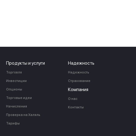
Продукты и услуги
Надежность
Торговля
Надежность
Инвестиции
Страхование
Компания
Опционы
Торговые идеи
О нас
Начисления
Контакты
Проверка на Халяль
Тарифы