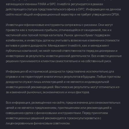
являющихся членами FINRA и SIPC. Investlink регулируется в рамках
действующего статуса представительского офиса в DIFC. Информация на данном
сайте носит общий информационный характер и не требует утверждения DFSA.
Инвестиции в финансовые инструменты сопряжены с рисками. Они могут
привести как к получению прибыли, отличающейся от ожидаемой, так и к
частичной или полной потере капитала. Рынок ценных бумаг подвержен
колебаниям, и инвесторы должны учитывать возможные изменения стоимости
активов и уровня доходности. Менеджмент Investlink, как и менеджмент
публичных компаний, не несёт личной ответственности перед акционерами и
инвесторами за результаты инвестиционной деятельности. Все инвестиционные
решения принимаются клиентом самостоятельно и на собственный риск.
Информация об исторической доходности представлена исключительно для
справки и не гарантирует аналогичных результатов в будущем. Любые прогнозы
доходности служат лишь иллюстрацией и не являются индивидуальной
инвестиционной рекомендацией. Фактические результаты могут отличаться из-
за изменений рыночных, экономических и иных факторов.
Вся информация, размещённая на сайте, предназначена для ознакомительных
целей и не является предложением, приглашением или рекомендацией к
совершению сделок с финансовыми инструментами. Перед принятием
инвестиционных решений рекомендуется проконсультироваться с
лицензированным финансовым советником.