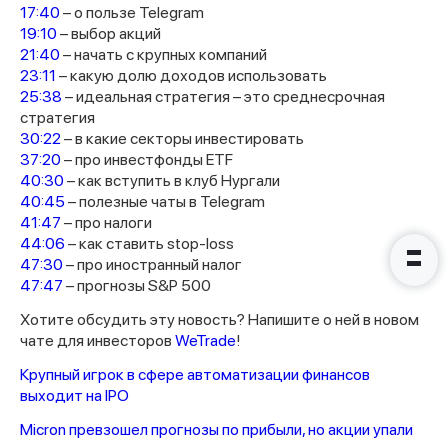
17:40
– о пользе Telegram
19:10
– выбор акций
21:40
– начать с крупных компаний
23:11
– какую долю доходов использовать
25:38
– идеальная стратегия – это среднесрочная
Наши консультанты свяжутся с
стратегия
вами в ближайшее время
30:22
– в какие секторы инвестировать
37:20
– про инвестфонды ETF
40:30
– как вступить в клуб Нургали
40:45
– полезные чаты в Telegram
41:47
– про налоги
44:06
– как ставить stop-loss
47:30
– про иностранный налог
47:47
– прогнозы S&P 500
Хотите обсудить эту новость? Напишите о ней в новом
чате для инвесторов
WeTrade
!
Крупный игрок в сфере автоматизации финансов
выходит на IPO
Micron превзошел прогнозы по прибыли, но акции упали