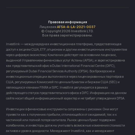
Правовая информация
Лицензия
AFSA-A-LA-2021-0037
© Copyright 2026 Investlink LTD.
Все права зарегистрированы.
Investlink — международная инвестиционная платформа, предоставляющая
доступ к акциям США, ETF, опционам и другим инвестиционным инструментам
через цифровую экосистему. Компания действует на основании лицензии,
выданной Управлением финансовых услуг Астаны (AFSA), и зарегистрирована
как представительский офис в Dubai International Financial Centre (DIFC),
регулируемый Dubai Financial Services Authority (DFSA). Все брокерские и
инвестиционные операции выполняются через лицензированных партнёров в
США, регулируемых Комиссией по ценным бумагам и биржам США (SEC) и
являющихся членами FINRA и SIPC. Investlink регулируется в рамках
действующего статуса представительского офиса в DIFC. Информация на данном
сайте носит общий информационный характер и не требует утверждения DFSA.
Инвестиции в финансовые инструменты сопряжены с рисками. Они могут
привести как к получению прибыли, отличающейся от ожидаемой, так и к
частичной или полной потере капитала. Рынок ценных бумаг подвержен
колебаниям, и инвесторы должны учитывать возможные изменения стоимости
активов и уровня доходности. Менеджмент Investlink, как и менеджмент