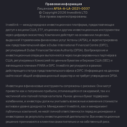
Правовая информация
Лицензия
AFSA-A-LA-2021-0037
© Copyright 2026 Investlink LTD.
Все права зарегистрированы.
Investlink — международная инвестиционная платформа, предоставляющая
доступ к акциям США, ETF, опционам и другим инвестиционным инструментам
через цифровую экосистему. Компания действует на основании лицензии,
выданной Управлением финансовых услуг Астаны (AFSA), и зарегистрирована
как представительский офис в Dubai International Financial Centre (DIFC),
регулируемый Dubai Financial Services Authority (DFSA). Все брокерские и
инвестиционные операции выполняются через лицензированных партнёров в
США, регулируемых Комиссией по ценным бумагам и биржам США (SEC) и
являющихся членами FINRA и SIPC. Investlink регулируется в рамках
действующего статуса представительского офиса в DIFC. Информация на данном
сайте носит общий информационный характер и не требует утверждения DFSA.
Инвестиции в финансовые инструменты сопряжены с рисками. Они могут
привести как к получению прибыли, отличающейся от ожидаемой, так и к
частичной или полной потере капитала. Рынок ценных бумаг подвержен
колебаниям, и инвесторы должны учитывать возможные изменения стоимости
активов и уровня доходности. Менеджмент Investlink, как и менеджмент
публичных компаний, не несёт личной ответственности перед акционерами и
инвесторами за результаты инвестиционной деятельности. Все инвестиционные
решения принимаются клиентом самостоятельно и на собственный риск.