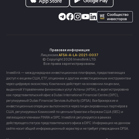
Правовая информация
Лицензия
AFSA-A-LA-2021-0037
© Copyright 2026 Investlink LTD.
Все права зарегистрированы.
Investlink — международная инвестиционная платформа, предоставляющая
доступ к акциям США, ETF, опционам и другим инвестиционным инструментам
через цифровую экосистему. Компания действует на основании лицензии,
выданной Управлением финансовых услуг Астаны (AFSA), и зарегистрирована
как представительский офис в Dubai International Financial Centre (DIFC),
регулируемый Dubai Financial Services Authority (DFSA). Все брокерские и
инвестиционные операции выполняются через лицензированных партнёров в
США, регулируемых Комиссией по ценным бумагам и биржам США (SEC) и
являющихся членами FINRA и SIPC. Investlink регулируется в рамках
действующего статуса представительского офиса в DIFC. Информация на данном
сайте носит общий информационный характер и не требует утверждения DFSA.