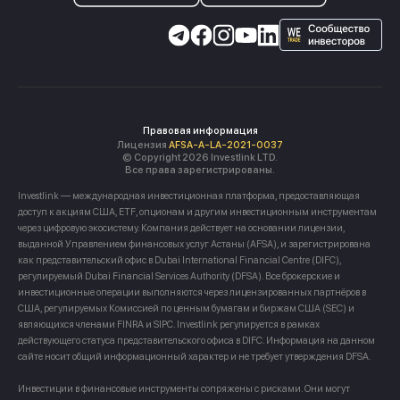
Правовая информация
Лицензия
AFSA-A-LA-2021-0037
© Copyright 2026 Investlink LTD.
Все права зарегистрированы.
Investlink — международная инвестиционная платформа, предоставляющая
доступ к акциям США, ETF, опционам и другим инвестиционным инструментам
через цифровую экосистему. Компания действует на основании лицензии,
выданной Управлением финансовых услуг Астаны (AFSA), и зарегистрирована
как представительский офис в Dubai International Financial Centre (DIFC),
регулируемый Dubai Financial Services Authority (DFSA). Все брокерские и
инвестиционные операции выполняются через лицензированных партнёров в
США, регулируемых Комиссией по ценным бумагам и биржам США (SEC) и
являющихся членами FINRA и SIPC. Investlink регулируется в рамках
действующего статуса представительского офиса в DIFC. Информация на данном
сайте носит общий информационный характер и не требует утверждения DFSA.
Инвестиции в финансовые инструменты сопряжены с рисками. Они могут