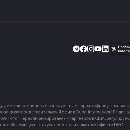
 другим инвестиционным инструментам через цифровую экосисте
ана как представительский офис в Dubai International Financial
 выполняются через лицензированных партнёров в США, регулируе
амках действующего статуса представительского офиса в DIFC.