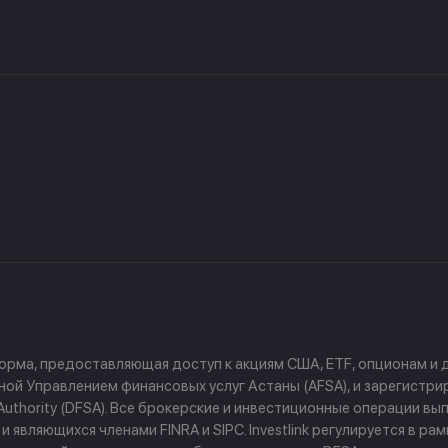
форма, предоставляющая доступ к акциям США, ETF, опционам и
й Управлением финансовых услуг Астаны (AFSA), и зарегистриров
ces Authority (DFSA). Все брокерские и инвестиционные операции
 являющихся членами FINRA и SIPC. Investlink регулируется в р