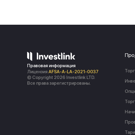
Про
Правовая информация
Торг
Лицензия
AFSA-A-LA-2021-0037
© Copyright 2026 Investlink LTD.
Инве
Все права зарегистрированы.
Опц
Торг
Начи
Пров
Тар