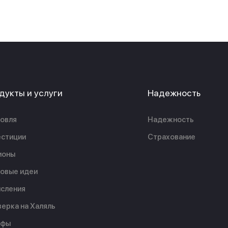
дукты и услуги
Надежность
овля
Надежность
стиции
Страхование
ионы
овые идеи
сления
ерка на Халяль
ифы