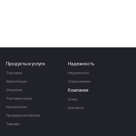
Продукты и услуги
Надежность
Торговля
Надежность
Инвестиции
Страхование
Компания
Опционы
Торговые идеи
О нас
Начисления
Контакты
Проверка на Халяль
Тарифы