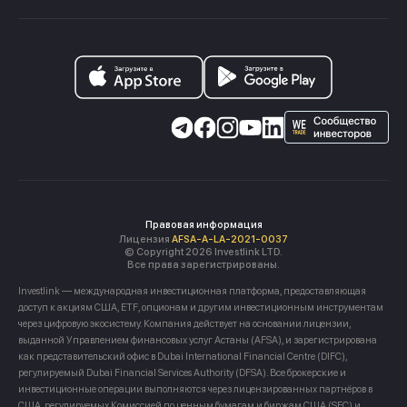
Правовая информация
Лицензия
AFSA-A-LA-2021-0037
© Copyright 2026 Investlink LTD.
Все права зарегистрированы.
Investlink — международная инвестиционная платформа, предоставляющая
доступ к акциям США, ETF, опционам и другим инвестиционным инструментам
через цифровую экосистему. Компания действует на основании лицензии,
выданной Управлением финансовых услуг Астаны (AFSA), и зарегистрирована
как представительский офис в Dubai International Financial Centre (DIFC),
регулируемый Dubai Financial Services Authority (DFSA). Все брокерские и
инвестиционные операции выполняются через лицензированных партнёров в
США, регулируемых Комиссией по ценным бумагам и биржам США (SEC) и