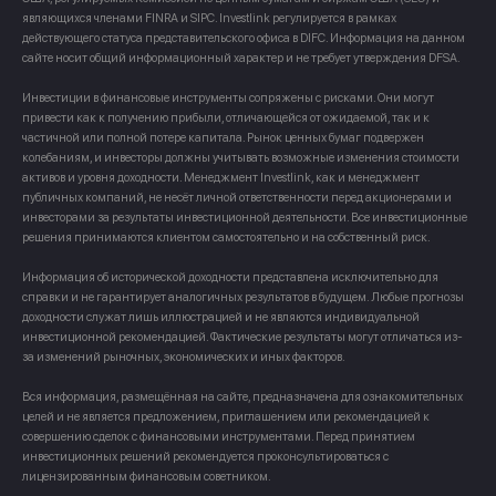
являющихся членами FINRA и SIPC. Investlink регулируется в рамках
действующего статуса представительского офиса в DIFC. Информация на данном
сайте носит общий информационный характер и не требует утверждения DFSA.
Инвестиции в финансовые инструменты сопряжены с рисками. Они могут
привести как к получению прибыли, отличающейся от ожидаемой, так и к
частичной или полной потере капитала. Рынок ценных бумаг подвержен
колебаниям, и инвесторы должны учитывать возможные изменения стоимости
активов и уровня доходности. Менеджмент Investlink, как и менеджмент
публичных компаний, не несёт личной ответственности перед акционерами и
инвесторами за результаты инвестиционной деятельности. Все инвестиционные
решения принимаются клиентом самостоятельно и на собственный риск.
Информация об исторической доходности представлена исключительно для
справки и не гарантирует аналогичных результатов в будущем. Любые прогнозы
доходности служат лишь иллюстрацией и не являются индивидуальной
инвестиционной рекомендацией. Фактические результаты могут отличаться из-
за изменений рыночных, экономических и иных факторов.
Вся информация, размещённая на сайте, предназначена для ознакомительных
целей и не является предложением, приглашением или рекомендацией к
совершению сделок с финансовыми инструментами. Перед принятием
инвестиционных решений рекомендуется проконсультироваться с
лицензированным финансовым советником.