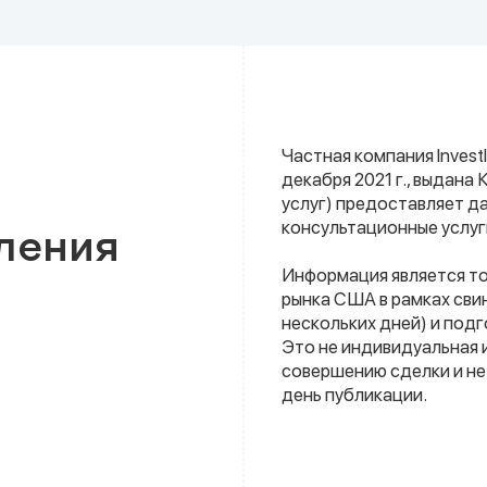
Частная компания Investli
декабря 2021 г., выдан
услуг) предоставляет д
консультационные услуг
ления
Информация является т
рынка США в рамках сви
нескольких дней) и под
Это не индивидуальная 
совершению сделки и не
день публикации.