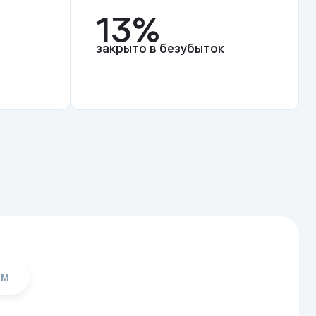
13%
закрыто в безубыток
ам