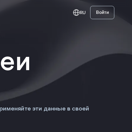
Войти
RU
едняя публикация
деи
Инвестируйте под 0%
овый портфель Smart
Торгуйте акциями без комиссий
ction — июль 2026
рименяйте эти данные в своей