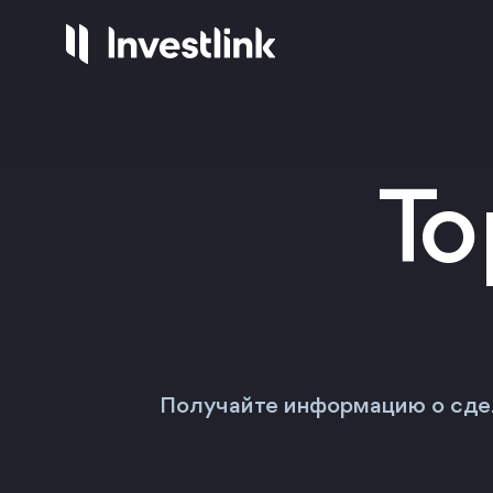
Продукты
Компания
Сервисы
Регули
Акции
О нас
Готов
Лиц
То
Опционы
Контакты
Инвес
На
Торго
Стр
Начисления
3.25%
ETF
IPO
NEW
Получайте информацию о сдел